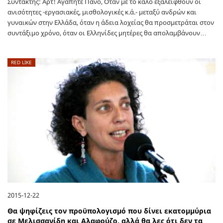
Συντάκτης: Αρτ! Αγαπητέ Πάνο, Οταν με το καλό εξαλειφθούν οι
ανισότητες -εργασιακές, μισθολογικές κ.ά.- μεταξύ ανδρών και
γυναικών στην Ελλάδα, όταν η άδεια λοχείας θα προσμετράται στον
συντάξιμο χρόνο, όταν οι Ελληνίδες μητέρες θα απολαμβάνουν…
RED LIKE
2015-12-22
Θα ψηφίζεις τον προϋπολογισμό που δίνει εκατομμύρια
σε Μελισσανίδη και Αλαφούζο, αλλά θα λες ότι δεν τα