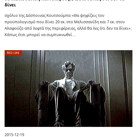
δίνει
σχόλιο της Δέσποινας Κουτσούμπα «Θα ψηφίζεις τον
προϋπολογισμό που δίνει 20 εκ. στο Μελισσανίδη και 7 εκ. στον
Αλαφούζο από λεφτά της περιφέρειας, αλλά θα λες ότι δεν τα δίνει».
Κάπως έτσι μπορεί να συμπυκνωθεί…
RED LIKE
2015-12-19