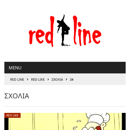
Μετάβαση
στο
περιεχόμενο
MENU
›
›
›
RED LINE
RED LIKE
ΣΧΟΛΙΑ
24
ΣΧΟΛΙΑ
RED LIKE