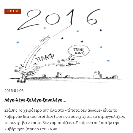
RED LIKE
2016-01-06
Λέγε-λέγε-ξελέγε-ξαναλέγε…
Στάθης Το χειρότερο απ’ όλα στο «τίποτα δεν άλλαξε» είναι το
κυβερνάν διά του στρίβειν (ώστε να συνεχίζεται το στραγγαλίζειν,
το συντρίβειν και το δεν χαμπαρίζειν). Περίμενα απ’ αυτήν την
κυβέρνηση (πριν ο ΣΥΡΙΖΑ να…