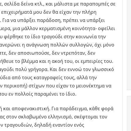
, σελίδα δείνα κτλ., και μάλιστα με παραπομπές σε
α επιχειρήματά μου δεν θα είχαν την πλήρη
. Για να υπάρξει παράδοση, πρέπει να υπάρξει
ερα, μια μάλλον κερματισμένη κοινότητα- οφείλει
ου φέρθηκε το ίδιο τραγούδι στην κοινωνία την
φανερώνει η ανάγνωση πολλών συλλογών, όχι μόνο
τε, δεν αποσιωπούσε, δεν ντρεπόταν, δεν
θευε το βλέμμα και η ακοή του, οι εμπειρίες του.
αγούδι πολύ γρήγορα. Και δεν εννοώ τον γλωσσικό
δια από τους καταγραφείς τους, αλλά την
ν περικοπή) στίχων που είχαν το μειονέκτημα να
ου εν πολλοίς παραμένει το ίδιο.
 και αποφενακιστική. Για παράδειγμα, κάθε φορά
ας στον σκλαβωμένο ελληνισμό, σκέφτομαι τον
ων τραγουδιών, δηλαδή εναντίον ενός