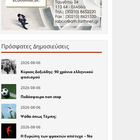
Πρόσφατες Δημοσιεύσεις
2026-08-06
Κύρκος Δοξιάδης: 90 χρόνια ελληνικού
φασισμού
2026-08-06
Ποδόσφαιρο non stop
2026-08-06
Ψάθα όπως Τέμπη;
2026-08-06
Η Ευρώπη των φρακτών απέτυχε – Να