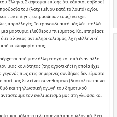
του Έλληνα. Σκέφτομαι επίσης ότι κάποιοι σοβαροί
 προδοσία τού (λατρεμένου κατά τα λοιπά) αγίου
αι των επί γης εκπροσώπων τους) να έχει
ες παραλλαγές. Το τραγούδι αυτό μάς λέει πολλά
ι μια μαρτυρία ελεύθερου πνεύματος. Και επηρέασε
,τι ο λόγιος αντικληρικαλισμός, λχ η «Ελληνική
ικρή κυκλοφορία τους.
οέρχεται από μιαν άλλη εποχή και από έναν άλλο
ϊόν μιας κοινότητας (της αγροτικής) η οποία έχει
ο γεγονός πως στις σημερινές συνθήκες δεν είμαστε
ο αυτί μας δεν είναι συνηθισμένο (δυσκολεύεται να
υθμό και τη γλωσσική αγωγή του δημοτικού
φανταστούμε τον εγκλιματισμό μας στη γλώσσα και
σία, και μάλιστα τελετουργική και συλλογική. Έχει