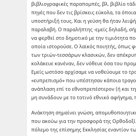
βιβλιογραφικές παραπομπές, βλ. βιβλίο τάδε
πηγές που δεν τις βρίσκεις εύκολα, τα όποι
υποστήριξή τους. Και η γεύση θα ήταν λειψή
παραλαβή. Ο παραλήπτης -εμείς δηλαδή, σήμ
να φερθεί στο δημοτικό με την τιμιότητα π
οποία ιστορούσε. Ο λαϊκός ποιητής, όπως 
των τριών-τεσσάρων κλασικών, δεν απέκρυπ
κολάκευε κανέναν, δεν νόθευε όσα του προμή
Εμείς ωστόσο αρχίσαμε να νοθεύουμε το τρ
«ευπρεπισμό» που υπέστησαν κάποια τραγού
ανάπλαση επί το εθνοπρεπέστερον (ή και τη
μη συνάδουν με το τοτινό εθνικό αφήγημα, π
Ανάκτηση σημαίνει γνώση, απομυθοποιητική
που ακούω για την προσφορά της Ορθοδοξί
πόλεμο της επίσημης Εκκλησίας εναντίον τ