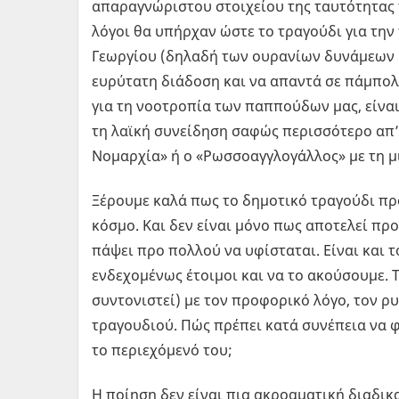
απαραγνώριστου στοιχείου της ταυτότητας 
λόγοι θα υπήρχαν ώστε το τραγούδι για την
Γεωργίου (δηλαδή των ουρανίων δυνάμεων κ
ευρύτατη διάδοση και να απαντά σε πάμπολλ
για τη νοοτροπία των παππούδων μας, είνα
τη λαϊκή συνείδηση σαφώς περισσότερο απ’ ό
Νομαρχία» ή ο «Ρωσσοαγγλογάλλος» με τη μ
Ξέρουμε καλά πως το δημοτικό τραγούδι πρ
κόσμο. Και δεν είναι μόνο πως αποτελεί προ
πάψει προ πολλού να υφίσταται. Είναι και τ
ενδεχομένως έτοιμοι και να το ακούσουμε. Τ
συντονιστεί) με τον προφορικό λόγο, τον ρ
τραγουδιού. Πώς πρέπει κατά συνέπεια να 
το περιεχόμενό του;
Η ποίηση δεν είναι πια ακροαματική διαδικα