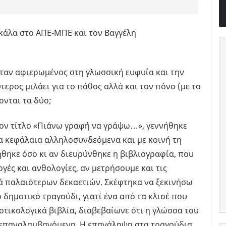
κάλα στο ΑΠΕ-ΜΠΕ και τον Βαγγέλη
ήταν αφιερωμένος στη γλωσσική ευφυΐα και την
τερος μιλάει για το πάθος αλλά και τον πόνο (με το
ονται τα δύο;
 τον τίτλο «Πιάνω γραφή να γράψω…», γεννήθηκε
κα κεφάλαια αλληλοσυνδεόμενα και με κοινή τη
θηκε όσο κι αν διευρύνθηκε η βιβλιογραφία, που
γές και ανθολογίες, αν μετρήσουμε και τις
κά παλαιότερων δεκαετιών. Σκέφτηκα να ξεκινήσω
 δημοτικό τραγούδι, γιατί ένα από τα κλισέ που
τικολογικά βιβλία, διαβεβαίωνε ότι η γλώσσα του
τοεπαναλαμβανόμενη. Η επανάληψη στα τραγούδια