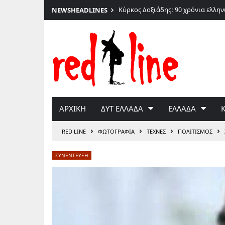
Κύρκος Δοξιάδης: 90 χρόνια ελλη
NEWS
HEADLINES
Μετάβαση
στο
περιεχόμενο
ΑΡΧΙΚΗ
ΔΥΤ ΕΛΛΑΔΑ
ΕΛΛΑΔΑ
›
›
›
›
RED LINE
ΦΩΤΟΓΡΑΦΙΑ
ΤΕΧΝΕΣ
ΠΟΛΙΤΙΣΜΟΣ
ΣΥΝΕΝΤΕΥΞΗ