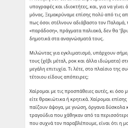
υπογραφές και ιδιοκτήτες, και, για να γίνε
μόνας. Ξεμακρύναμε επίσης πολύ από τις απ
πως όσοι στέλνουν αδιάβαστο τον Παλαμά, τ
«παράδοση», πράγματα παλιακά, δεν θα ‘βρι
δημοτικά στα αναγνώσματά τους.
Μιλώντας για εγκλιματισμό, υπάρχουν σήμ
τους (χέβι μέταλ, ροκ και άλλα ιδιώματα) σ
μεγάλη επιτυχία. Τι λέτε, στο πλαίσιο της 
τέτοιου είδους απόπειρες;
Χαίρομαι με τις προσπάθειες αυτές, κι όσο
είτε θρακιώτικα ή κρητικά. Χαίρομαι επίση
παίζουν άψογα, με γνώση, όργανα δύσκολα κ
τραγούδια που χάθηκαν από τα περισσότερα 
που συχνά τον παραβλέπουμε, είναι ότι η 