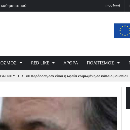
νικού φασισμού
Ποδόσφαιρο non stop
RSS feed
ΚΟΣΜΟΣ
RED LIKE
ΑΡΘΡΑ
ΠΟΛΙΤΙΣΜΟΣ
›
ΣΥΝΕΝΤΕΥΞΗ
«Η παράδοση δεν είναι η ωραία κοιμωμένη σε κάποιο μουσείο»