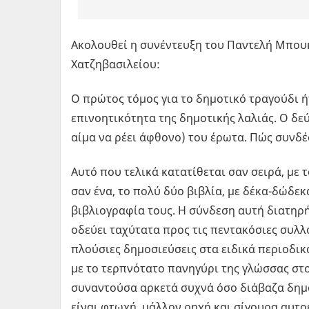
Ακολουθεί η συνέντευξη του Παντελή Μπου
Χατζηβασιλείου:
Ο πρώτος τόμος για το δημοτικό τραγούδι 
επινοητικότητα της δημοτικής λαλιάς. Ο δεύ
αίμα να ρέει άφθονο) του έρωτα. Πώς συνδέ
Αυτό που τελικά κατατίθεται σαν σειρά, με
σαν ένα, το πολύ δύο βιβλία, με δέκα-δώδε
βιβλιογραφία τους. Η σύνδεση αυτή διατηρή
οδεύει ταχύτατα προς τις πεντακόσιες συλλο
πλούσιες δημοσιεύσεις στα ειδικά περιοδι
με το τερπνότατο πανηγύρι της γλώσσας στο
συναντούσα αρκετά συχνά όσο διάβαζα δημο
είναι φτωχή, μάλλον ρηχή και σίγουρα αυ