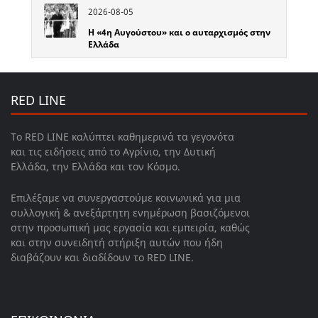
2026-08-05
Η «4η Αυγούστου» και ο αυταρχισμός στην
Ελλάδα
RED LINE
Το RED LINE καλύπτει καθημερινά τα γεγονότα
και τις ειδήσεις από το Αγρίνιο, την Δυτική
Ελλάδα, την Ελλάδα και τον Κόσμο.
Επιλέξαμε να συνεργαστούμε κοινωνικά για μια
συλλογική & ανεξάρτητη ενημέρωση βασιζόμενοι
στην προσωπική μας εργασία και εμπειρία, καθώς
και στην συνειδητή στήριξη αυτών που ήδη
διαβάζουν και διαδίδουν το RED LINE.