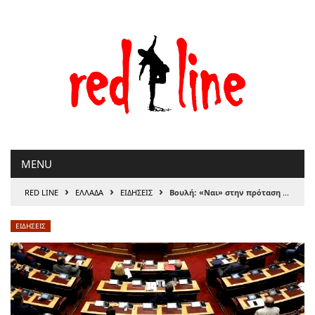
Μετάβαση
στο
περιεχόμενο
MENU
›
›
›
RED LINE
ΕΛΛΑΔΑ
ΕΙΔΗΣΕΙΣ
Βουλή: «Ναι» στην πρόταση του ΣΥΡΙΖΑ-ΠΣ για σύσταση εξεταστικής επιτροπής
ΕΙΔΗΣΕΙΣ