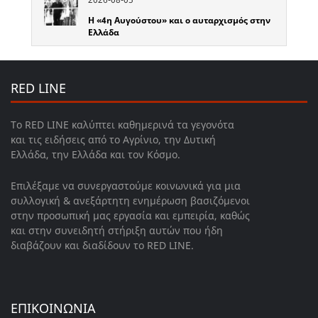
Η «4η Αυγούστου» και ο αυταρχισμός στην
Ελλάδα
RED LINE
Το RED LINE καλύπτει καθημερινά τα γεγονότα
και τις ειδήσεις από το Αγρίνιο, την Δυτική
Ελλάδα, την Ελλάδα και τον Κόσμο.
Επιλέξαμε να συνεργαστούμε κοινωνικά για μια
συλλογική & ανεξάρτητη ενημέρωση βασιζόμενοι
στην προσωπική μας εργασία και εμπειρία, καθώς
και στην συνειδητή στήριξη αυτών που ήδη
διαβάζουν και διαδίδουν το RED LINE.
ΕΠΙΚΟΙΝΩΝΙΑ