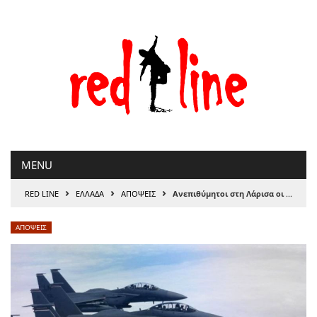
Μετάβαση
στο
περιεχόμενο
MENU
›
›
›
RED LINE
ΕΛΛΑΔΑ
ΑΠΟΨΕΙΣ
Ανεπιθύμητοι στη Λάρισα οι Αμερικάνοι και τα F-15 τους, του Νίκου Κακαγιάννη
ΑΠΟΨΕΙΣ