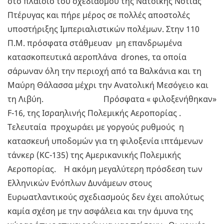
στο πλαίσιο του σχεδιασμού της Νατοϊκής Νότιας
Πτέρυγας και πήρε μέρος σε πολλές αποστολές
υποστήριξης Ιμπεριαλιστικών πολέμων. Στην 110
Π.Μ. πρόσφατα στάθμευαν μη επανδρωμένα
κατασκοπευτικά αεροπλάνα drones, τα οποία
σάρωναν όλη την περιοχή από τα Βαλκάνια και τη
Μαύρη Θάλασσα μέχρι την Ανατολική Μεσόγειο και
τη Λιβύη. Πρόσφατα « φιλοξενήθηκαν»
F-16, της Ισραηλινής Πολεμικής Αεροπορίας .
Τελευταία προχωράει με γοργούς ρυθμούς η
κατασκευή υποδομών για τη φιλοξενία ιπτάμενων
τάνκερ (KC-135) της Αμερικανικής Πολεμικής
Αεροπορίας. Η ακόμη μεγαλύτερη πρόσδεση των
Ελληνικών Ενόπλων Δυνάμεων στους
Ευρωατλαντικούς σχεδιασμούς δεν έχει απολύτως
καμία σχέση με την ασφάλεια και την άμυνα της