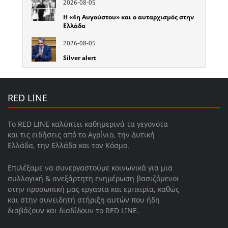
2026-08-05
Η «4η Αυγούστου» και ο αυταρχισμός στην
Ελλάδα
2026-08-05
Silver alert
RED LINE
Το RED LINE καλύπτει καθημερινά τα γεγονότα
και τις ειδήσεις από το Αγρίνιο, την Δυτική
Ελλάδα, την Ελλάδα και τον Κόσμο.
Επιλέξαμε να συνεργαστούμε κοινωνικά για μια
συλλογική & ανεξάρτητη ενημέρωση βασιζόμενοι
στην προσωπική μας εργασία και εμπειρία, καθώς
και στην συνειδητή στήριξη αυτών που ήδη
διαβάζουν και διαδίδουν το RED LINE.