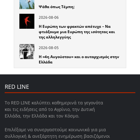
Ψάθα όπως Τέμπη;
2026-08-06
Η Ευρώπη των φρακτών απέτυχε – Να
φτιάξουμε μια Ευρώπη της ισότητας και
της αλληλεγγύης
2026-08-05
Η «4η Αυγούστου» και ο αυταρχισμός στην
Ελλάδα
RED LINE
Το RED LINE καλύπτει καθημερινά τα γεγονότα
και τις ειδήσεις από το Αγρίνιο, την Δυτική
Ελλάδα, την Ελλάδα και τον Κόσμο.
Επιλέξαμε να συνεργαστούμε κοινωνικά για μια
συλλογική & ανεξάρτητη ενημέρωση βασιζόμενοι