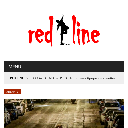
Μετάβαση
στο
περιεχόμενο
MENU
›
›
›
RED LINE
ΕΛΛΑΔΑ
ΑΠΟΨΕΙΣ
Είναι στον δρόμο το «παιδί»
ΑΠΟΨΕΙΣ