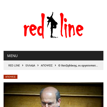
Μετάβαση
στο
περιεχόμενο
MENU
›
›
›
RED LINE
ΕΛΛΑΔΑ
ΑΠΟΨΕΙΣ
Ο Χατζηδάκης, οι εργατοπατέρες, οι εργοδότες
ΑΠΟΨΕΙΣ