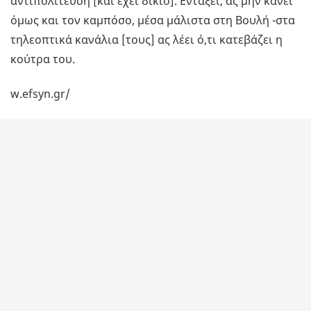
αντιπολίτευση [και έχει δίκιο]. Εντάξει, ας μην κάνει
όμως και τον καμπόσο, μέσα μάλιστα στη Βουλή -στα
τηλεοπτικά κανάλια [τους] ας λέει ό,τι κατεβάζει η
κούτρα του.
w.efsyn.gr/