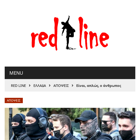
Μετάβαση
στο
περιεχόμενο
MENU
›
›
›
RED LINE
ΕΛΛΑΔΑ
ΑΠΟΨΕΙΣ
Είναι, απλώς, ο άνθρωπος
ΑΠΟΨΕΙΣ