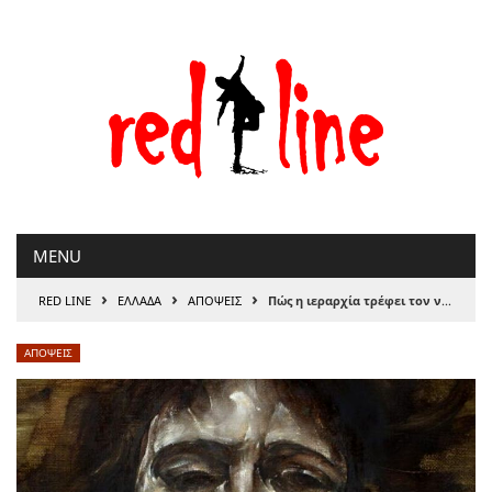
Μετάβαση
στο
περιεχόμενο
MENU
›
›
›
RED LINE
ΕΛΛΑΔΑ
ΑΠΟΨΕΙΣ
Πώς η ιεραρχία τρέφει τoν ναρκισσισμό;
ΑΠΟΨΕΙΣ