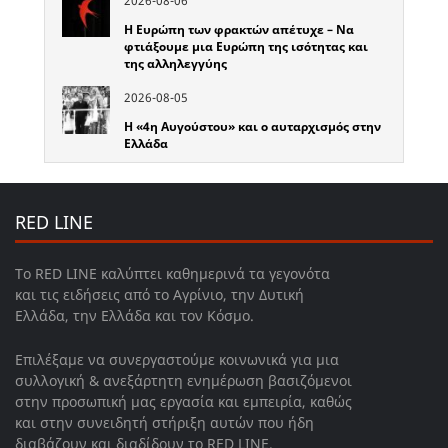
2026-08-06
Η Ευρώπη των φρακτών απέτυχε – Να
φτιάξουμε μια Ευρώπη της ισότητας και
της αλληλεγγύης
2026-08-05
Η «4η Αυγούστου» και ο αυταρχισμός στην
Ελλάδα
RED LINE
Το RED LINE καλύπτει καθημερινά τα γεγονότα
και τις ειδήσεις από το Αγρίνιο, την Δυτική
Ελλάδα, την Ελλάδα και τον Κόσμο.
Επιλέξαμε να συνεργαστούμε κοινωνικά για μια
συλλογική & ανεξάρτητη ενημέρωση βασιζόμενοι
στην προσωπική μας εργασία και εμπειρία, καθώς
και στην συνειδητή στήριξη αυτών που ήδη
διαβάζουν και διαδίδουν το RED LINE.