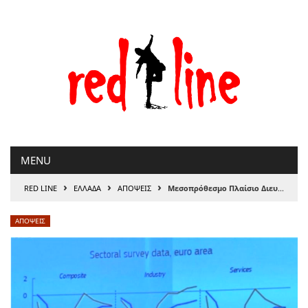
Μετάβαση
στο
περιεχόμενο
MENU
›
›
›
RED LINE
ΕΛΛΑΔΑ
ΑΠΟΨΕΙΣ
Μεσοπρόθεσμο Πλαίσιο Διευκολυντικών …Σεναρίων, του Λεωνίδα Βατικιώτη
ΑΠΟΨΕΙΣ