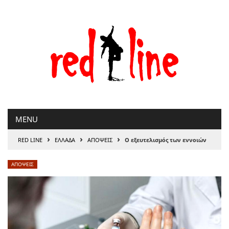
Μετάβαση
στο
περιεχόμενο
MENU
›
›
›
RED LINE
ΕΛΛΑΔΑ
ΑΠΟΨΕΙΣ
Ο εξευτελισμός των εννοιών
ΑΠΟΨΕΙΣ