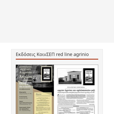
Εκδόσεις ΚοινΣΕΠ red line agrinio