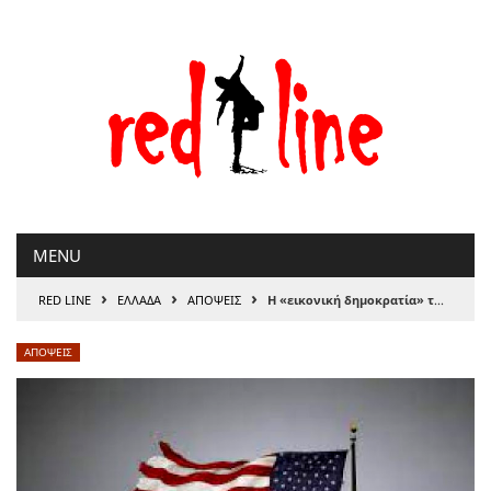
Μετάβαση
στο
περιεχόμενο
MENU
›
›
›
RED LINE
ΕΛΛΑΔΑ
ΑΠΟΨΕΙΣ
Η «εικονική δημοκρατία» των ΗΠΑ
ΑΠΟΨΕΙΣ