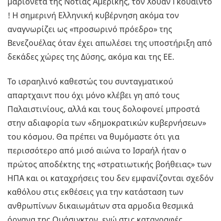
μαριονέτα της Νότιας Αμερικής, τον Χουαν Γκουαιντο
! Η σημερινή Ελληνική κυβέρνηση ακόμα τον
αναγνωρίζει ως «προσωρινό πρόεδρο» της
Βενεζουέλας όταν έχει απωλέσει της υποστήριξη από
δεκάδες χώρες της Δύσης, ακόμα και της ΕΕ.
Το ισραηλινό καθεστώς του συνταγματικού
απαρτχαιντ που όχι μόνο κλέβει γη από τους
Παλαιστινίους, αλλά και τους δολοφονεί μπροστά
στην αδιαφορία των «δημοκρατικών κυβερνήσεων»
του κόσμου. Θα πρέπει να θυμόμαστε ότι για
περισσότερο από μισό αιώνα το Ισραήλ ήταν ο
πρώτος αποδέκτης της «στρατιωτικής βοήθειας» των
ΗΠΑ και οι καταχρήσεις του δεν εμφανίζονται σχεδόν
καθόλου στις εκθέσεις για την κατάσταση των
ανθρωπίνων δικαιωμάτων στα αρμοδια θεσμικά
όργανα της Ουάσιγκτον, ενώ στις καταγραφές