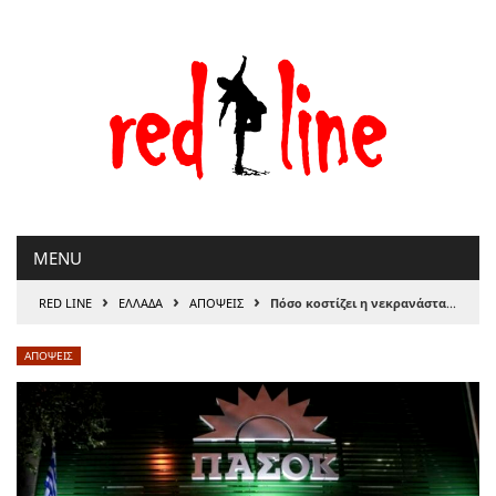
Μετάβαση
στο
περιεχόμενο
MENU
›
›
›
RED LINE
ΕΛΛΑΔΑ
ΑΠΟΨΕΙΣ
Πόσο κοστίζει η νεκρανάσταση ενός ΠΑΣΟΚ
ΑΠΟΨΕΙΣ