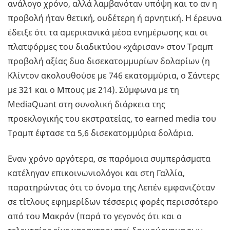
ανάλογο χρόνο, αλλά λαμβανόταν υπόψη και το αν η
προβολή ήταν θετική, ουδέτερη ή αρνητική. Η έρευνα
έδειξε ότι τα αμερικανικά μέσα ενημέρωσης και οι
πλατφόρμες του διαδικτύου «χάρισαν» στον Τραμπ
προβολή αξίας δυο δισεκατομμυρίων δολαρίων (η
Κλίντον ακολουθούσε με 746 εκατομμύρια, ο Σάντερς
με 321 και ο Μπους με 214). Σύμφωνα με τη
MediaQuant στη συνολική διάρκεια της
προεκλογικής του εκστρατείας, το earned media του
Τραμπ έφτασε τα 5,6 δισεκατομμύρια δολάρια.
Εναν χρόνο αργότερα, σε παρόμοια συμπεράσματα
κατέληγαν επικοινωνιολόγοι και στη Γαλλία,
παρατηρώντας ότι το όνομα της Λεπέν εμφανιζόταν
σε τίτλους εφημερίδων τέσσερις φορές περισσότερο
από του Μακρόν (παρά το γεγονός ότι και ο