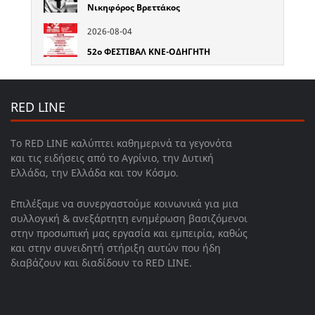
Νικηφόρος Βρεττάκος
2026-08-04
52o ΦΕΣΤΙΒΑΛ ΚΝΕ-ΟΔΗΓΗΤΗ
RED LINE
Το RED LINE καλύπτει καθημερινά τα γεγονότα
και τις ειδήσεις από το Αγρίνιο, την Δυτική
Ελλάδα, την Ελλάδα και τον Κόσμο.
Επιλέξαμε να συνεργαστούμε κοινωνικά για μια
συλλογική & ανεξάρτητη ενημέρωση βασιζόμενοι
στην προσωπική μας εργασία και εμπειρία, καθώς
και στην συνειδητή στήριξη αυτών που ήδη
διαβάζουν και διαδίδουν το RED LINE.