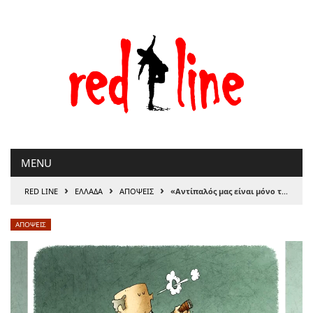
Μετάβαση
στο
περιεχόμενο
MENU
›
›
›
RED LINE
ΕΛΛΑΔΑ
ΑΠΟΨΕΙΣ
«Αντίπαλός μας είναι μόνο τα προβλήματα»
ΑΠΟΨΕΙΣ