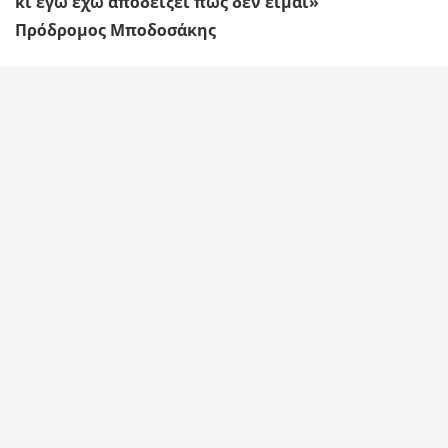
κι εγώ έχω αποδείξει πως δεν είμαι»
Πρόδρομος Μποδοσάκης