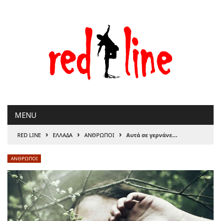
Μετάβαση
στο
περιεχόμενο
MENU
›
›
›
RED LINE
ΕΛΛΑΔΑ
ΑΝΘΡΩΠΟΙ
Αυτά σε γερνάνε…
ΑΝΘΡΩΠΟΙ