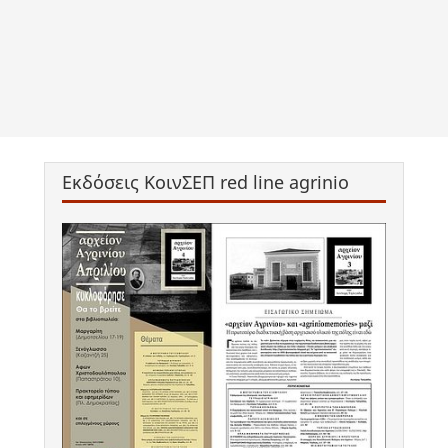
Εκδόσεις ΚοινΣΕΠ red line agrinio