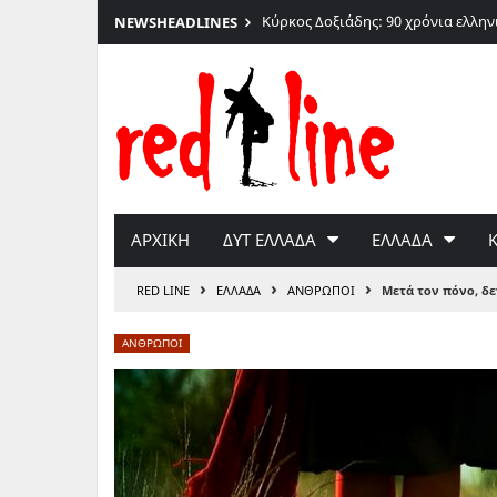
026
Κύρκος Δοξιάδης: 90 χρόνια ελλη
NEWS
HEADLINES
Μετάβαση
στο
περιεχόμενο
ΑΡΧΙΚΗ
ΔΥΤ ΕΛΛΑΔΑ
ΕΛΛΑΔΑ
›
›
›
RED LINE
ΕΛΛΑΔΑ
ΑΝΘΡΩΠΟΙ
Μετά τον πόνο, δε
ΑΝΘΡΩΠΟΙ