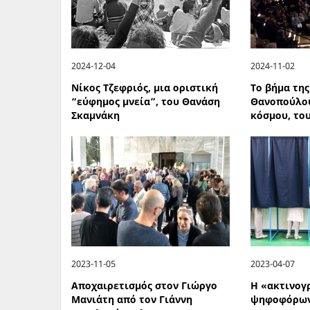
2024-12-04
2024-11-02
Νίκος Τζεφριός, μια οριστική
Το βήμα της
“εύφημος μνεία”, του Θανάση
Θανοπούλου
Σκαμνάκη
κόσμου, το
2023-11-05
2023-04-07
Αποχαιρετισμός στον Γιώργο
Η «ακτινογ
Μανιάτη από τον Γιάννη
ψηφοφόρω