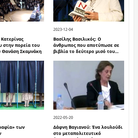
2023-12-04
 Κατερίνας
Βασίλης Βασιλικός: Ο
 στην πορεία του
άνθρωπος που αποτύπωσε σε
υ Θανάση Σκαμνάκη
βιβλία το δεύτερο μισό του...
2022-05-20
ραφία» των
Δάφνη Βαγιανού: Ένα λουλούδι
ν
στο μεταπολιτευτικό