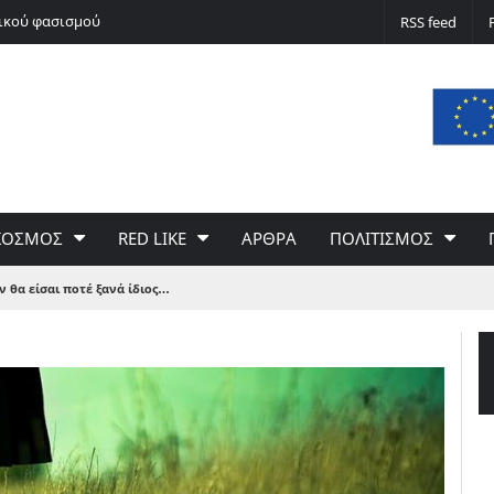
νικού φασισμού
Ποδόσφαιρο non stop
RSS feed
ΚΟΣΜΟΣ
RED LIKE
ΑΡΘΡΑ
ΠΟΛΙΤΙΣΜΟΣ
ν θα είσαι ποτέ ξανά ίδιος…