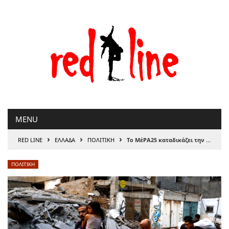
Μετάβαση
στο
περιεχόμενο
MENU
›
›
›
RED LINE
ΕΛΛΑΔΑ
ΠΟΛΙΤΙΚΗ
Το ΜέΡΑ25 καταδικάζει την εθνοκάθαρση στη Γάζα από τον ισραηλινό στρατό
ΠΟΛΙΤΙΚΗ