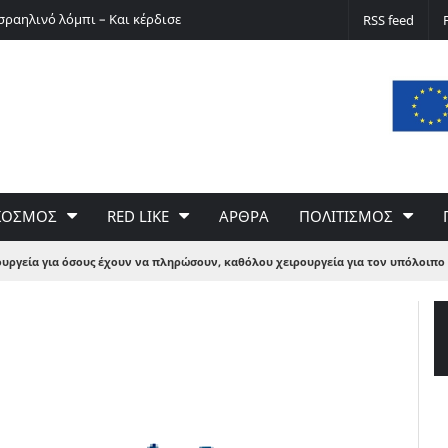
σραηλινό λόμπι – Και κέρδισε
Ο Ερνστ Φίσερ για τις Δίκες της Μόσχας
RSS feed
ΚΟΣΜΟΣ
RED LIKE
ΑΡΘΡΑ
ΠΟΛΙΤΙΣΜΟΣ
υργεία για όσους έχουν να πληρώσουν, καθόλου χειρουργεία για τον υπόλοιπο