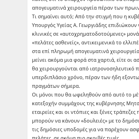
απογευματινά χειρουργεία πέραν των πρωι
Τι σημαίνει αυτό; Από την στιγμή που η κυ
Υπουργός Υγείας Α. Γεωργιάδης επιδιώκουν
κλινικές σε «αυτοχρηματοδοτούμενες» μονά
«πελάτες ασθενείς», αντικειμενικά το ελλι
στα επί πληρωμή απογευματινά χειρουργεία!
μείνει ακόμα μια φορά στα χαρτιά, είτε οι 
θα χειρουργούνται από ιατρονοσηλευτικό π
υπερδιπλάσιο χρόνο, πέραν των ήδη εξοντ
πραγμάτων σήμερα.
Οι μόνοι που θα ωφεληθούν από αυτό το μέτ
κατεξοχήν συμμάχους της κυβέρνησης Μητσο
εταιρείες και οι ντόπιες και ξένες τράπεζες 
μπορούν να κάνουν «δουλειές» με το δημόσ
τις δημόσιες υποδομές για να παρέχουν ασφ
πελάτες, σε ακόμα πιο ακριβές τιμές.