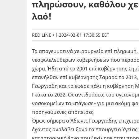
πληρώσουν, καθόλου χε
λαό!
RED LINE
|
2024-02-01 17:30:55 EET
Τα απογευματινά χειρουργεία επί πληρωμή
νεοφιλελεύθερων κυβερνήσεων που πέρασα
χώρα. Ήδη από το 2001 επί κυβέρνησης Ση
επανήλθαν επί κυβέρνησης Σαμαρά το 2013,
Γεωργιάδη και τα έφερε πάλι η κυβέρνηση 
Γκάκα το 2022. Οι αντιδράσεις του υγειον
νοσοκομείων τα «πάγωσε» για μια ακόμη φορά
προηγούμενες απόπειρες.
Όμως σήμερα ο Άδωνις Γεωργιάδης επιχειρεί
έχοντας αναλάβει ξανά το Υπουργείο Υγείας
καταστροφικό έργο που ξεκίνησε στην προη