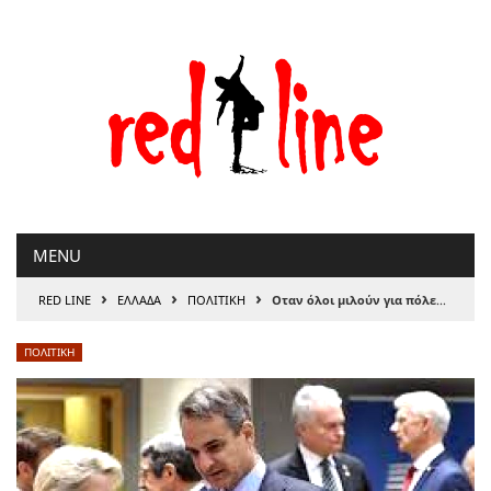
Μετάβαση
στο
περιεχόμενο
MENU
›
›
›
RED LINE
ΕΛΛΑΔΑ
ΠΟΛΙΤΙΚΗ
Oταν όλοι μιλούν για πόλεμο, εμείς παλεύουμε για την Ειρήνη
ΠΟΛΙΤΙΚΗ