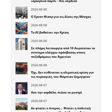
ισραηλινό λόμπι – Και κέρδισε
2026-08-08
Ο Ερνστ Φίσερ για τις Δίκες της Μόσχας
2026-08-08
Το ΑΙ βαθαίνει την Κρίση
2026-08-08
Σε πλήρη λειτουργία από 10 Αυγούστου το
σύστημα ελέγχου πρόσβασης στους
πεζοδρόμους του Αγρινίου
2026-08-08
Όχι, δεν ευθύνεται η κλιματική κρίση για
τις πυρκαγιές, του Φάμπιαν Δημητρίου
2026-08-07
Ασε την κορδέλα, πιάσε το μυστρί
2026-08-07
Δε φταίει ο άνεμος… Φταίει η πολιτική