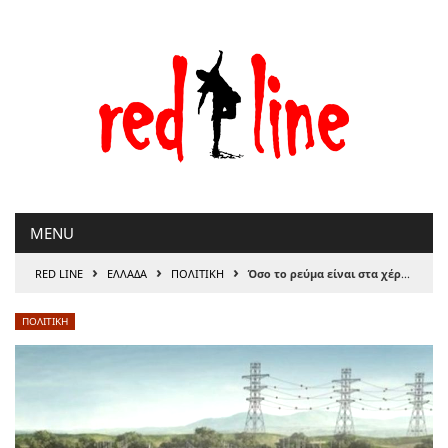
Μετάβαση
στο
περιεχόμενο
MENU
›
›
›
RED LINE
ΕΛΛΑΔΑ
ΠΟΛΙΤΙΚΗ
Όσο το ρεύμα είναι στα χέρια του καρτέλ, οι τιμές θα αυξάνονται διαρκώς
ΠΟΛΙΤΙΚΗ