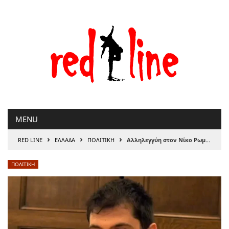
Μετάβαση
στο
περιεχόμενο
MENU
›
›
›
RED LINE
ΕΛΛΑΔΑ
ΠΟΛΙΤΙΚΗ
Αλληλεγγύη στον Νίκο Ρωμανό
ΠΟΛΙΤΙΚΗ