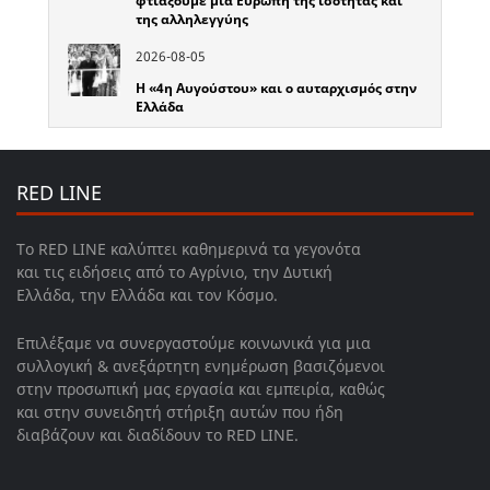
φτιάξουμε μια Ευρώπη της ισότητας και
της αλληλεγγύης
2026-08-05
Η «4η Αυγούστου» και ο αυταρχισμός στην
Ελλάδα
RED LINE
Το RED LINE καλύπτει καθημερινά τα γεγονότα
και τις ειδήσεις από το Αγρίνιο, την Δυτική
Ελλάδα, την Ελλάδα και τον Κόσμο.
Επιλέξαμε να συνεργαστούμε κοινωνικά για μια
συλλογική & ανεξάρτητη ενημέρωση βασιζόμενοι
στην προσωπική μας εργασία και εμπειρία, καθώς
και στην συνειδητή στήριξη αυτών που ήδη
διαβάζουν και διαδίδουν το RED LINE.