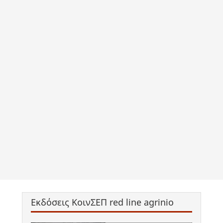
Εκδόσεις ΚοινΣΕΠ red line agrinio