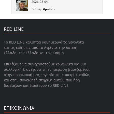
2026-08-04
Γιάσερ Αραφάτ
RED LINE
Το RED LINE καλύπτει καθημερινά τα γεγονότα
και τις ειδήσεις από το Αγρίνιο, την Δυτική
Ελλάδα, την Ελλάδα και τον Κόσμο.
Επιλέξαμε να συνεργαστούμε κοινωνικά για μια
συλλογική & ανεξάρτητη ενημέρωση βασιζόμενοι
στην προσωπική μας εργασία και εμπειρία, καθώς
και στην συνειδητή στήριξη αυτών που ήδη
διαβάζουν και διαδίδουν το RED LINE.
ΕΠΙΚΟΙΝΩΝΙΑ