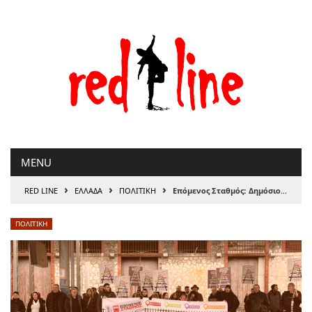
Μετάβαση
στο
περιεχόμενο
MENU
›
›
›
RED LINE
ΕΛΛΑΔΑ
ΠΟΛΙΤΙΚΗ
Επόμενος Σταθμός: Δημόσιος, Σύγχρονος, Ασφαλής Σιδηρόδρομος
ΠΟΛΙΤΙΚΗ