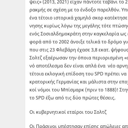
ψεις» (2013, 2021) είχαν πά­ντο­τε τα­βά­νι το 2
ρακ­μής σε σχέση με το έν­δο­ξο πα­ρελ­θόν. Υπε
ένα τέ­τοιο ιστο­ρι­κά χα­μη­λό σκορ κα­τέ­κτη­σ
νη­σης κυ­ρί­ως λόγω της με­γά­λης τότε πτώ­σης 
ενός Σο­σιαλ­δη­μο­κρά­τη στην κα­γκε­λα­ρία ως
φορά από το 2002 άνοι­ξε τε­λι­κά το δρόμο γι
που στις 23 Φλε­βά­ρη έχασε 3,8 εκατ. ψή­φους κ
Σολτζ εξα­έ­ρω­σαν την όποια πε­ριο­ρι­σμέ­νη «
νό απο­τέ­λε­σμα δεν είναι απλά ένα νέο αρ­νη­τι
τέ­τοια εκλο­γι­κή επί­δο­ση του SPD πρέ­πει 
κρα­το­ρι­κής Γερ­μα­νί­ας και μά­λι­στα στην επ
κοί νόμοι του Μπί­σμαρκ (πριν το 1888)! Στην 
το SPD έξω από τις δύο πρώ­τες θέ­σεις.
Οι κυ­βερ­νη­τι­κοί εταί­ροι του Σολτζ
Οι Πρά­σι­νοι υπέ­στη­σαν επί­σης απώ­λειες απ