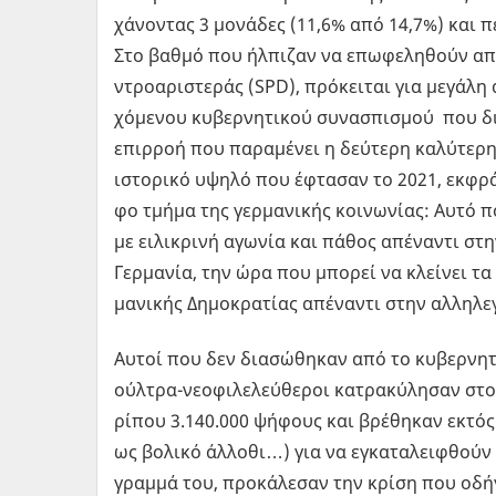
χά­νο­ντας 3 μο­νά­δες (11,6% από 14,7%) και π
Στο βαθμό που ήλ­πι­ζαν να επω­φε­λη­θούν από
ντρο­α­ρι­στε­ράς (SPD), πρό­κει­ται για με­γά
χό­με­νου κυ­βερ­νη­τι­κού συ­να­σπι­σμού που δι
επιρ­ροή που πα­ρα­μέ­νει η δεύ­τε­ρη κα­λύ­τε­
ιστο­ρι­κό υψηλό που έφτα­σαν το 2021, εκ­φρά­ζ
φο τμήμα της γερ­μα­νι­κής κοι­νω­νί­ας: Αυτό πο
με ει­λι­κρι­νή αγω­νία και πάθος απέ­να­ντι στ
Γερ­μα­νία, την ώρα που μπο­ρεί να κλεί­νει τα
μα­νι­κής Δη­μο­κρα­τί­ας απέ­να­ντι στην αλ­λη­λ
Αυτοί που δεν δια­σώ­θη­καν από το κυ­βερ­νη­τι­
ούλ­τρα-νε­ο­φι­λε­λεύ­θε­ροι κα­τρα­κύ­λη­σαν σ
ρί­που 3.140.000 ψή­φους και βρέ­θη­καν εκτός
ως βο­λι­κό άλ­λο­θι…) για να εγκα­τα­λει­φθούν
γραμ­μά του, προ­κά­λε­σαν την κρίση που οδή­