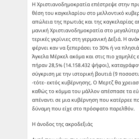
Η Χρι­στια­νο­δη­μο­κρα­τία επέ­στρε­ψε στην π
θέση του κα­γκε­λα­ρί­ου στο μελ­λο­ντι­κό κυ­βερ
απώ­λεια της πρω­τιάς και της κα­γκε­λα­ρί­ας 
μα­νι­κή Χρι­στια­νο­δη­μο­κρα­τία στο με­γα­λύ
τε­ρι­κές γκρί­νιες στη γερ­μα­νι­κή Δεξιά. Η αν
φέρ­νει καν να ξε­πε­ρά­σει το 30% ή να πλη­σιά
Άγκε­λα Μέρ­κελ ακόμα και στις πιο χα­μη­λές εκλ
πήραν 28,5% (14.158.432 ψήφοι), κα­τα­γρά­φο
σύ­γκρι­ση με την ιστο­ρι­κή βου­τιά (9 πο­σο­σ
-τό­τε- εκτός κυ­βέρ­νη­σης. Ο Μερτζ θα χρεια­στ
καθώς το κόμμα του μάλ­λον απέ­σπα­σε τα εύ­λο
απέ­να­ντι σε μια κυ­βέρ­νη­ση που κα­τέρ­ρεε πα
δύ­να­μη που είχε στο πρό­σφα­το πα­ρελ­θόν.
Η άνο­δος της ακρο­δε­ξιάς