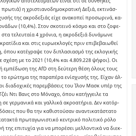
­γι­κών απο­τε­λε­σμά­των είναι ότι σε συν­θή­κες
 πρω­τιά) η χρι­στια­νο­δη­μο­κρα­τι­κή Δεξιά, εκτι­νάσ­
υ­σής της ακρο­δε­ξιάς είχε ανα­κο­πεί προ­σω­ρι­νά, κα­
ο­νά­δων (10,4%). Στον σκο­τει­νό κόσμο και στο ζο­φε­
 στα τε­λευ­ταία 4 χρό­νια, η ακρο­δε­ξιά δυ­νά­μω­νε
κρα­τί­δια και στις ευ­ρω­ε­κλο­γές πριν επι­βε­βαιω­θεί
 όπου κα­τέ­γρα­ψε τον δι­πλα­σια­σμό της εκλο­γι­κής
σε σχέση με το 2021 (10,4% και 4.809.228 ψήφοι). Οι
πι­κή εμπέ­δω­ση της AfD στη δεύ­τε­ρη θέση όλους τους
το ερώ­τη­μα της πα­ρα­πέ­ρα ενί­σχυ­σής της. Είχαν άλ­
οι δια­δο­χι­κές πα­ρεμ­βά­σεις του Ίλον Μασκ υπέρ της
Τζέι Ντι Βανς στο Μό­να­χο, όπου κα­τήγ­γει­λε τα
ε γερ­μα­νι­κά και γαλ­λι­κά ακρο­α­τή­ρια. Δεν κα­τόρ­
­σεις που θα την κα­θι­στού­σαν ανα­ντι­κα­τά­στα­το
α­τα­κτά πρω­τα­γω­νι­στι­κό κε­ντρι­κό πο­λι­τι­κό ρόλο
ή της επι­τυ­χία για να μπο­ρέ­σει μελ­λο­ντι­κά να διεκ­