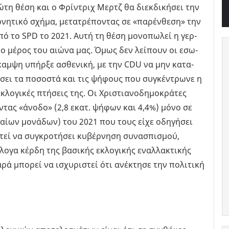
ρώτη θέση και ο Φρί­ντριχ Μερτζ θα διεκ­δι­κή­σει την
­νη­τι­κό σχήμα, με­τα­τρέ­πο­ντας σε «πα­ρέν­θε­ση» την
από το SPD το 2021. Αυτή τη θέση μο­νο­πω­λεί η γερ­
­τε­ρο μέρος του αιώνα μας. Όμως δεν λεί­πουν οι εσω­
ά­καμ­ψη υπήρ­ξε ασθε­νι­κή, με την CDU να μην κα­τα­
­σει τα πο­σο­στά και τις ψή­φους που συ­γκέ­ντρω­νε η
ο­γι­κές πτή­σεις της. Οι Χρι­στια­νο­δη­μο­κρά­τες
­ντας «άνοδο» (2,8 εκατ. ψήφων και 4,4%) μόνο σε
τιαί­ων μο­νά­δων) του 2021 που τους είχε οδη­γή­σει
εί να συ­γκρο­τή­σει κυ­βέρ­νη­ση συ­να­σπι­σμού,
­γα κέρδη της βα­σι­κής εκλο­γι­κής εναλ­λα­κτι­κής
ρά μπο­ρεί να ισχυ­ρι­στεί ότι ανέ­κτη­σε την πο­λι­τι­κή