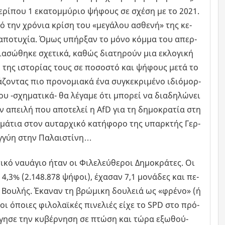
ε­ρί­που 1 εκα­τομ­μύ­ριο ψή­φους σε σχέση με το 2021.
 την χρό­νια κρίση του «με­γά­λου ασθε­νή» της κε­
­λη απο­τυ­χία. Όμως υπήρ­ξαν το μόνο κόμμα του απερ­
α­σώ­θη­κε σχε­τι­κά, καθώς δια­τη­ρούν μια εκλο­γι­κή
ρη της ιστο­ρί­ας τους σε πο­σο­στό και ψή­φους μετά το
ο­ντας πιο προ­νο­μια­κά ένα συ­γκε­κρι­μέ­νο ιδιό­μορ­
υ -σχη­μα­τι­κά- θα λέ­γα­με ότι μπο­ρεί να δια­δη­λώ­νει
ην απει­λή που απο­τε­λεί η AfD για τη δη­μο­κρα­τία στη
 μάτια στον αυ­ταρ­χι­κό κα­τή­φο­ρο της υπαρ­κτής Γερ­
εγ­γύη στην Πα­λαι­στί­νη…
κό ναυά­γιο ήταν οι Φι­λε­λεύ­θε­ροι Δη­μο­κρά­τες. Οι
το 4,3% (2.148.878 ψήφοι), έχα­σαν 7,1 μο­νά­δες και πε­
 Βου­λής. Έκα­ναν τη βρώ­μι­κη δου­λειά ως «φρένο» (ή
 οι όποιες φι­λο­λαϊ­κές πι­νε­λιές είχε το SPD στο πρό­
γη­σε την κυ­βέρ­νη­ση σε πτώση και τώρα εξω­θού­