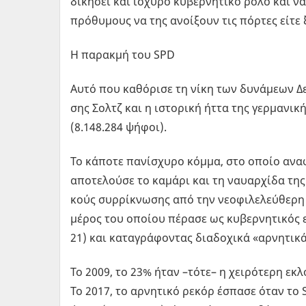
δι­κή­σει και ισχυ­ρό κυ­βερ­νη­τι­κό ρόλο και να
πρό­θυ­μους να της ανοί­ξουν τις πόρ­τες είτε 
Η πα­ρακ­μή του SPD
Αυτό που κα­θό­ρι­σε τη νίκη των δυ­νά­με­ων Δε
σης Σολτζ και η ιστο­ρι­κή ήττα της γερ­μα­νι­κή
(8.148.284 ψήφοι).
Το κά­πο­τε πα­νί­σχυ­ρο κόμμα, στο οποίο ανα­φ
απο­τε­λού­σε το κα­μά­ρι και τη ναυαρ­χί­δα της
κούς συρ­ρί­κνω­σης από την νε­ο­φι­λε­λεύ­θε­
μέρος του οποί­ου πέ­ρα­σε ως κυ­βερ­νη­τι­κός
21) και κα­τα­γρά­φο­ντας δια­δο­χι­κά «αρ­νη­τι­κ
Το 2009, το 23% ήταν –τότε– η χει­ρό­τε­ρη εκλο­
Το 2017, το αρ­νη­τι­κό ρεκόρ έσπα­σε όταν το S