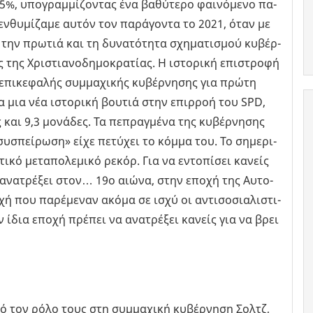
5%, υπο­γραμ­μί­ζο­ντας ένα βα­θύ­τε­ρο φαι­νό­με­νο πα­
ν­θυ­μί­ζα­με αυτόν τον πα­ρά­γο­ντα το 2021, όταν με
ε την πρω­τιά και τη δυ­να­τό­τη­τα σχη­μα­τι­σμού κυ­βέρ­
της Χρι­στια­νο­δη­μο­κρα­τί­ας. Η ιστο­ρι­κή επι­στρο­φή
 επι­κε­φα­λής συμ­μα­χι­κής κυ­βέρ­νη­σης για πρώτη
α μια νέα ιστο­ρι­κή βου­τιά στην επιρ­ροή του SPD,
αι 9,3 μο­νά­δες. Τα πε­πραγ­μέ­να της κυ­βέρ­νη­σης
συ­σπεί­ρω­ση» είχε πε­τύ­χει το κόμμα του. Το ση­με­ρι­
­κό με­τα­πο­λε­μι­κό ρεκόρ. Για να εντο­πί­σει κα­νείς
να ανα­τρέ­ξει στον… 19ο αιώνα, στην εποχή της Αυ­το­
οχή που πα­ρέ­με­ναν ακόμα σε ισχύ οι αντι­σο­σια­λι­στι­
ίδια εποχή πρέ­πει να ανα­τρέ­ξει κα­νείς για να βρει
ό τον ρόλο τους στη συμ­μα­χι­κή κυ­βέρ­νη­ση Σολτζ,