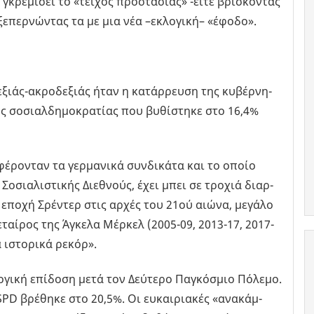
 γκρε­μί­σει το «τεί­χος προ­στα­σί­ας» -είτε βρί­σκο­ντας
ξε­περ­νώ­ντας τα με μια νέα –εκλο­γι­κή– «έφοδο».
­ξιάς-ακρο­δε­ξιάς ήταν η κα­τάρ­ρευ­ση της κυ­βέρ­νη­
ς σο­σιαλ­δη­μο­κρα­τί­ας που βυ­θί­στη­κε στο 16,4%
έ­ρο­νταν τα γερ­μα­νι­κά συν­δι­κά­τα και το οποίο
 Σο­σια­λι­στι­κής Διε­θνούς, έχει μπει σε τρο­χιά διαρ­
ρη εποχή Σρέ­ντερ στις αρχές του 21ού αιώνα, με­γά­λο
 εταί­ρος της Άγκε­λα Μέρ­κελ (2005-09, 2013-17, 2017-
ά ιστο­ρι­κά ρεκόρ».
γι­κή επί­δο­ση μετά τον Δεύ­τε­ρο Πα­γκό­σμιο Πό­λε­μο.
PD βρέ­θη­κε στο 20,5%. Οι ευ­και­ρια­κές «ανα­κάμ­