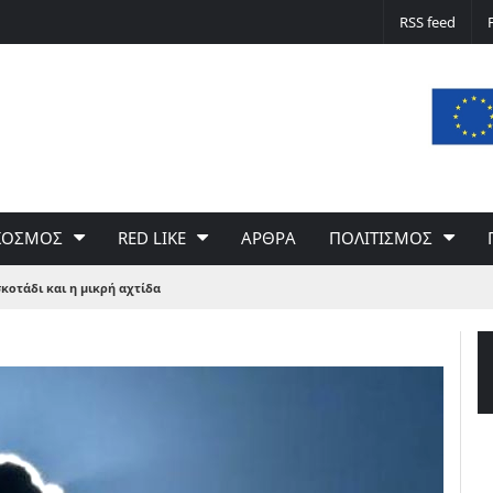
Δε φταίει ο άνεμος… Φταίει η πολιτική 
RSS feed
του Γιώργου Σαχίνη
ΚΟΣΜΟΣ
RED LIKE
ΑΡΘΡΑ
ΠΟΛΙΤΙΣΜΟΣ
σκοτάδι και η μικρή αχτίδα