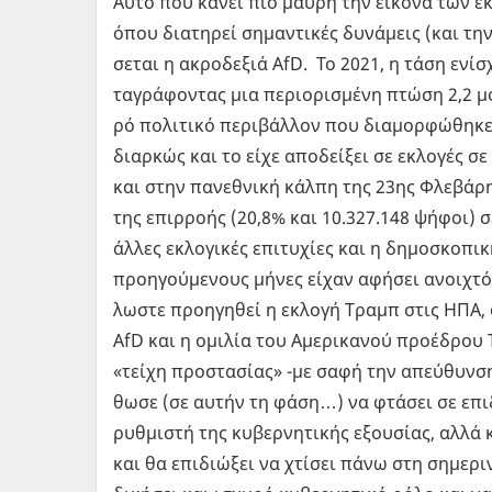
Αυτό που κάνει πιο μαύρη την ει­κό­να των εκλο
όπου δια­τη­ρεί ση­μα­ντι­κές δυ­νά­μεις (και την
σε­ται η ακρο­δε­ξιά AfD. Το 2021, η τάση ενί­σχ
τα­γρά­φο­ντας μια πε­ριο­ρι­σμέ­νη πτώση 2,2 μ
ρό πο­λι­τι­κό πε­ρι­βάλ­λον που δια­μορ­φώ­θη­κε
διαρ­κώς και το είχε απο­δεί­ξει σε εκλο­γές σε 
και στην πα­νε­θνι­κή κάλπη της 23ης Φλε­βά­ρη,
της επιρ­ρο­ής (20,8% και 10.327.148 ψήφοι) 
άλλες εκλο­γι­κές επι­τυ­χί­ες και η δη­μο­σκο­
προη­γού­με­νους μήνες είχαν αφή­σει ανοι­χτό 
λω­στε προη­γη­θεί η εκλο­γή Τραμπ στις ΗΠΑ, 
AfD και η ομι­λία του Αμε­ρι­κα­νού προ­έ­δρου 
«τείχη προ­στα­σί­ας» -με σαφή την απεύ­θυν­ση σ
θω­σε (σε αυτήν τη φάση…) να φτά­σει σε επι­δό
ρυθ­μι­στή της κυ­βερ­νη­τι­κής εξου­σί­ας, αλλά κ
και θα επι­διώ­ξει να χτί­σει πάνω στη ση­με­ρι­ν