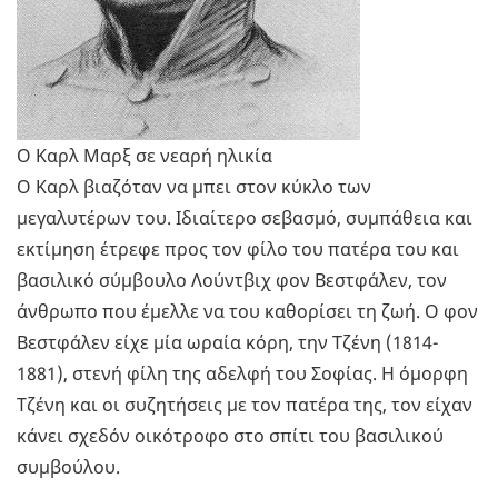
Ο Καρλ Μαρξ σε νεαρή ηλικία
Ο Καρλ βιαζόταν να μπει στον κύκλο των
μεγαλυτέρων του. Ιδιαίτερο σεβασμό, συμπάθεια και
εκτίμηση έτρεφε προς τον φίλο του πατέρα του και
βασιλικό σύμβουλο Λούντβιχ φον Βεστφάλεν, τον
άνθρωπο που έμελλε να του καθορίσει τη ζωή. Ο φον
Βεστφάλεν είχε μία ωραία κόρη, την Τζένη (1814-
1881), στενή φίλη της αδελφή του Σοφίας. Η όμορφη
Τζένη και οι συζητήσεις με τον πατέρα της, τον είχαν
κάνει σχεδόν οικότροφο στο σπίτι του βασιλικού
συμβούλου.