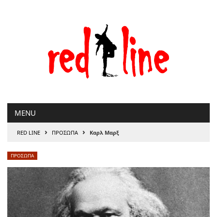
Μετάβαση
στο
περιεχόμενο
MENU
›
›
RED LINE
ΠΡΟΣΩΠΑ
Καρλ Μαρξ
ΠΡΟΣΩΠΑ