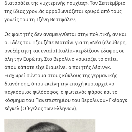
διαταράξει της νυχτερινής ησυχίας». Τον Σεπτέμβριο
της ίδιας χρονιάς αρραβωνιάζεται κρυφά από τους
γονείς του τη Τζένη Βεστφάλεν.
Ως φοιτητής δεν αναμειγνύεται στην πολιτική, αν και
οι ιδέες του Τζουζέπε Ματσίνι για τη «Νέα (ελεύθερη,
ανεξάρτητη και ενιαία) Ιταλία» κερδίζουν έδαφος σε
όλη την Ευρώπη. Στο Βερολίνο νοικιάζει το σπίτι,
όπου κάποτε είχε διαμείνει ο ποιητής Λέσινγκ.
Εισχωρεί σύντομα στους κύκλους της γερμανικής
διανόησης, όπου εκείνη την εποχή κυριαρχεί «ο
παγκόσμιος φιλόσοφος, ο φωτεινός φάρος και το
κόσμημα του Πανεπιστημίου του Βερολίνου» Γκέοργκ
Χέγκελ (Ο Έγελος των Ελλήνων).