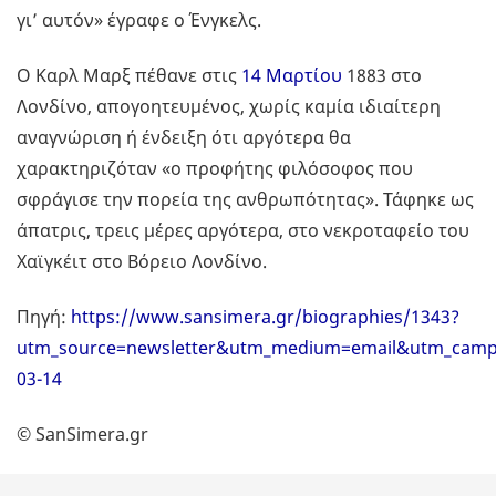
γι’ αυτόν» έγραφε ο Ένγκελς.
Ο Καρλ Μαρξ πέθανε στις
14 Μαρτίου
1883 στο
Λονδίνο, απογοητευμένος, χωρίς καμία ιδιαίτερη
αναγνώριση ή ένδειξη ότι αργότερα θα
χαρακτηριζόταν «ο προφήτης φιλόσοφος που
σφράγισε την πορεία της ανθρωπότητας». Τάφηκε ως
άπατρις, τρεις μέρες αργότερα, στο νεκροταφείο του
Χαϊγκέιτ στο Βόρειο Λονδίνο.
Πηγή:
https://www.sansimera.gr/biographies/1343?
utm_source=newsletter&utm_medium=email&utm_campa
03-14
© SanSimera.gr