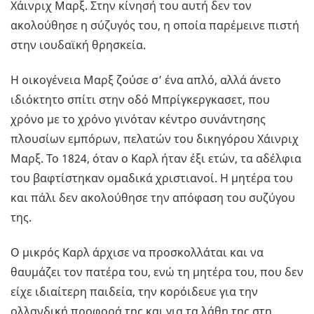
Χάινριχ Μαρξ. Στην κίνησή του αυτή δεν τον
ακολούθησε η σύζυγός του, η οποία παρέμεινε πιστή
στην ιουδαϊκή θρησκεία.
Η οικογένεια Μαρξ ζούσε σ’ ένα απλό, αλλά άνετο
ιδιόκτητο σπίτι στην οδό Μπρίγκεργκασετ, που
χρόνο με το χρόνο γινόταν κέντρο συνάντησης
πλουσίων εμπόρων, πελατών του δικηγόρου Χάινριχ
Μαρξ. Το 1824, όταν ο Καρλ ήταν έξι ετών, τα αδέλφια
του βαφτίστηκαν ομαδικά χριστιανοί. Η μητέρα του
και πάλι δεν ακολούθησε την απόφαση του συζύγου
της.
Ο μικρός Καρλ άρχισε να προσκολλάται και να
θαυμάζει τον πατέρα του, ενώ τη μητέρα του, που δεν
είχε ιδιαίτερη παιδεία, την κορόιδευε για την
ολλανδική προφορά της και για τα λάθη της στη