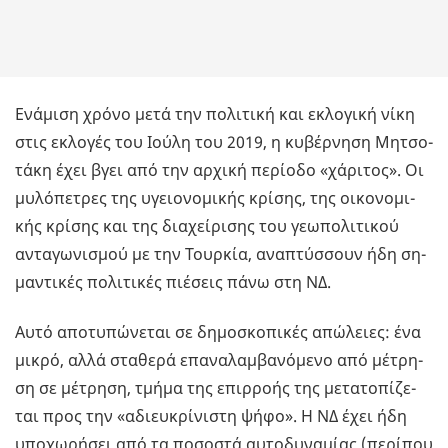
Ενά­μι­ση χρόνο μετά την πο­λι­τι­κή και εκλο­γι­κή νίκη
στις εκλο­γές του Ιούλη του 2019, η κυ­βέρ­νη­ση Μη­τσο­
τά­κη έχει βγει από την αρ­χι­κή πε­ρί­ο­δο «χά­ρι­τος». Οι
μυ­λό­πε­τρες της υγειο­νο­μι­κής κρί­σης, της οι­κο­νο­μι­
κής κρί­σης και της δια­χεί­ρι­σης του γε­ω­πο­λι­τι­κού
αντα­γω­νι­σμού με την Τουρ­κία, ανα­πτύσ­σουν ήδη ση­
μα­ντι­κές πο­λι­τι­κές πιέ­σεις πάνω στη ΝΔ.
Αυτό απο­τυ­πώ­νε­ται σε δη­μο­σκο­πι­κές απώ­λειες: ένα
μικρό, αλλά στα­θε­ρά επα­να­λαμ­βα­νό­με­νο από μέ­τρη­
ση σε μέ­τρη­ση, τμήμα της επιρ­ρο­ής της με­τα­το­πί­ζε­
ται προς την «αδιευ­κρί­νι­στη ψήφο». Η ΝΔ έχει ήδη
υπο­χω­ρή­σει από τα πο­σο­στά αυ­το­δυ­να­μί­ας (πε­ρί­που