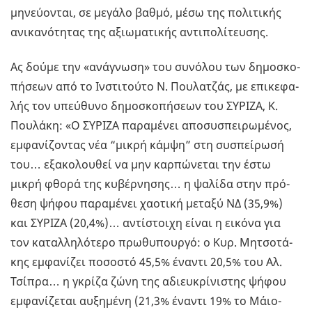
μη­νεύ­ο­νται, σε με­γά­λο βαθμό, μέσω της πο­λι­τι­κής
ανι­κα­νό­τη­τας της αξιω­μα­τι­κής αντι­πο­λί­τευ­σης.
Ας δούμε την «ανά­γνω­ση» του συ­νό­λου των δη­μο­σκο­
πή­σε­ων από το Ιν­στι­τού­το Ν. Που­λα­τζάς, με επι­κε­φα­
λής τον υπεύ­θυ­νο δη­μο­σκο­πή­σε­ων του ΣΥ­ΡΙ­ΖΑ, Κ.
Που­λά­κη: «Ο ΣΥ­ΡΙ­ΖΑ πα­ρα­μέ­νει απο­συ­σπει­ρω­μέ­νος,
εμ­φα­νί­ζο­ντας νέα “μικρή κάμψη” στη συ­σπεί­ρω­σή
του… εξα­κο­λου­θεί να μην καρ­πώ­νε­ται την έστω
μικρή φθορά της κυ­βέρ­νη­σης… η ψα­λί­δα στην πρό­
θε­ση ψήφου πα­ρα­μέ­νει χα­ο­τι­κή με­τα­ξύ ΝΔ (35,9%)
και ΣΥ­ΡΙ­ΖΑ (20,4%)… αντί­στοι­χη είναι η ει­κό­να για
τον κα­ταλ­λη­λό­τε­ρο πρω­θυ­πουρ­γό: ο Κυρ. Μη­τσο­τά­
κης εμ­φα­νί­ζει πο­σο­στό 45,5% ένα­ντι 20,5% του Αλ.
Τσί­πρα… η γκρί­ζα ζώνη της αδιευ­κρί­νι­στης ψήφου
εμ­φα­νί­ζε­ται αυ­ξη­μέ­νη (21,3% ένα­ντι 19% το Μάιο-