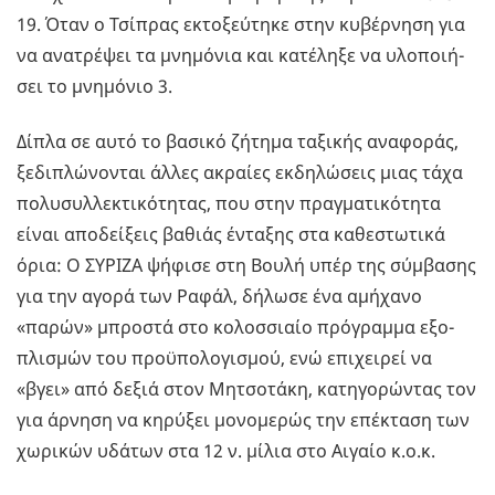
19. Όταν ο Τσί­πρας εκτο­ξεύ­τη­κε στην κυ­βέρ­νη­ση για
να ανα­τρέ­ψει τα μνη­μό­νια και κα­τέ­λη­ξε να υλο­ποι­ή­
σει το μνη­μό­νιο 3.
Δίπλα σε αυτό το βα­σι­κό ζή­τη­μα τα­ξι­κής ανα­φο­ράς,
ξε­δι­πλώ­νο­νται άλλες ακραί­ες εκ­δη­λώ­σεις μιας τάχα
πο­λυ­συλ­λε­κτι­κό­τη­τας, που στην πραγ­μα­τι­κό­τη­τα
είναι απο­δεί­ξεις βα­θιάς έντα­ξης στα κα­θε­στω­τι­κά
όρια: Ο ΣΥ­ΡΙ­ΖΑ ψή­φι­σε στη Βουλή υπέρ της σύμ­βα­σης
για την αγορά των Ραφάλ, δή­λω­σε ένα αμή­χα­νο
«παρών» μπρο­στά στο κο­λοσ­σιαίο πρό­γραμ­μα εξο­
πλι­σμών του προ­ϋ­πο­λο­γι­σμού, ενώ επι­χει­ρεί να
«βγει» από δεξιά στον Μη­τσο­τά­κη, κα­τη­γο­ρώ­ντας τον
για άρ­νη­ση να κη­ρύ­ξει μο­νο­με­ρώς την επέ­κτα­ση των
χω­ρι­κών υδά­των στα 12 ν. μίλια στο Αι­γαίο κ.ο.κ.