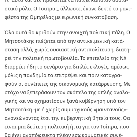
Γι’ αυτό και δεν πρό­κει­ται να παί­ξει κά­ποιον ου­σια­
στι­κό ρόλο. Ο Τσί­πρας, άλ­λω­στε, έκανε δεκτό το μα­νι­
φέ­στο της Ομπρέ­λας με ει­ρω­νι­κή συ­γκα­τά­βα­ση.
Όλα αυτά θα κρι­θούν στην ανοι­χτή πο­λι­τι­κή πάλη. Ο
Μη­τσο­τά­κης πιέ­ζε­ται από την αντι­κει­με­νι­κή κα­τά­
στα­ση αλλά, χωρίς ου­σια­στι­κή αντι­πο­λί­τευ­ση, δια­τη­
ρεί την πο­λι­τι­κή πρω­το­βου­λία. Το επι­τε­λείο της ΝΔ
διαρ­ρέ­ει ήδη το σε­νά­ριο για δι­πλές εκλο­γές, αμέ­σως
μόλις η παν­δη­μία το επι­τρέ­ψει και πριν κα­τα­γρα­
φούν οι συ­νέ­πειες της οι­κο­νο­μι­κής κα­τάρ­ρευ­σης. Με
στόχο να ξε­πε­ρά­σουν τον σκό­πε­λο της απλής ανα­λο­
γι­κής και να σχη­μα­τί­σουν ξανά κυ­βέρ­νη­ση υπό τον
Μη­τσο­τά­κη -με ή χωρίς συμ­μα­χι­κούς «μαϊ­ντα­νούς»-
ανα­νε­ώ­νο­ντας έτσι την κυ­βερ­νη­τι­κή θη­τεία τους. Θα
είναι μια δεύ­τε­ρη πο­λι­τι­κή ήττα για τον Τσί­πρα, που
θα έχει ανα­πό­φευ­κτα πλέον εσω­κομ­μα­τι­κές συ­νέ­