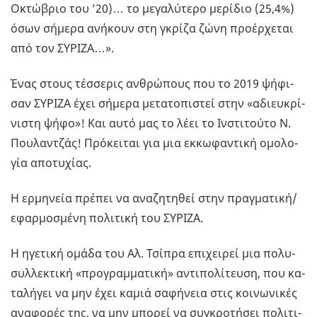
Οκτώ­βριο του ’20)… το με­γα­λύ­τε­ρο με­ρί­διο (25,4%)
όσων σή­με­ρα ανή­κουν στη γκρί­ζα ζώνη προ­έρ­χε­ται
από τον ΣΥ­ΡΙ­ΖΑ…».
Ένας στους τέσ­σε­ρις αν­θρώ­πους που το 2019 ψή­φι­
σαν ΣΥ­ΡΙ­ΖΑ έχει σή­με­ρα με­τα­το­πι­στεί στην «αδιευ­κρί­
νι­στη ψήφο»! Και αυτό μας το λέει το Ιν­στι­τού­το Ν.
Που­λαν­τζάς! Πρό­κει­ται για μια εκ­κω­φα­ντι­κή ομο­λο­
γία απο­τυ­χί­ας.
Η ερ­μη­νεία πρέ­πει να ανα­ζη­τη­θεί στην πραγ­μα­τι­κή/
εφαρ­μο­σμέ­νη πο­λι­τι­κή του ΣΥ­ΡΙ­ΖΑ.
Η ηγε­τι­κή ομάδα του Αλ. Τσί­πρα επι­χει­ρεί μια πο­λυ­
συλ­λε­κτι­κή «προ­γραμ­μα­τι­κή» αντι­πο­λί­τευ­ση, που κα­
τα­λή­γει να μην έχει καμιά σα­φή­νεια στις κοι­νω­νι­κές
ανα­φο­ρές της, να μην μπο­ρεί να συ­γκρο­τή­σει πο­λι­τι­