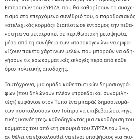
Επι­τρο­πών του ΣΥ­ΡΙ­ΖΑ, που θα κα­θο­ρί­σουν το συ­σχε­
τι­σμό στο επερ­χό­με­νο συ­νέ­δριό του, ο πα­ρα­δο­σια­κός
«στε­λε­χι­κός κορ­μός» δια­πί­στω­σε έντρο­μος την πι­θα­
νό­τη­τα να με­τα­τρα­πεί σε πε­ρι­θω­ρια­κή μειο­ψη­φία,
μέσα από τη συ­νή­θεια των «πα­σο­κο­γε­νών» να εμ­φα­
νί­ζουν πα­κέ­τα χάρ­τι­νων μελών που μπο­ρούν να οδη­
γή­σουν τις εσω­κομ­μα­τι­κές εκλο­γές πέρα από κάθε
όριο πο­λι­τι­κής απο­δο­χής.
Ταυ­τό­χρο­να, μια ομάδα κα­θε­στω­τι­κών δη­μο­σιο­γρά­
φων (που δη­λώ­νουν πλέον «προ­ε­δρι­κοί συ­νο­μι­λη­
τές») εμ­φά­νι­σε στον Τύπο ένα μπα­ράζ δη­μο­σιευ­μά­
των που κα­λού­σαν τον Τσί­πρα να επι­βε­βαιώ­σει «ηγε­
τι­κές ικα­νό­τη­τες» κα­θο­δη­γώ­ντας μια εκ­κα­θά­ρι­ση του
κόμ­μα­τός του από «τη σκου­ριά του ΣΥ­ΡΙ­ΖΑ του 3%»,
αν θέλει να εξα­κο­λου­θεί να είναι υπο­ψή­φιος για «κυ­