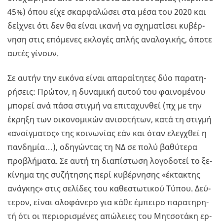
45%) όπου είχε σκαρ­φα­λώ­σει στα μέσα του 2020 και
δεί­χνει ότι δεν θα είναι ικανή να σχη­μα­τί­σει κυ­βέρ­
νη­ση στις επό­με­νες εκλο­γές απλής ανα­λο­γι­κής, όποτε
αυτές γί­νουν.
Σε αυτήν την ει­κό­να είναι απα­ραί­τη­τες δύο πα­ρα­τη­
ρή­σεις: Πρώ­τον, η δυ­να­μι­κή αυτού του φαι­νο­μέ­νου
μπο­ρεί ανά πάσα στιγ­μή να επι­τα­χυν­θεί (πχ με την
έκρη­ξη των οι­κο­νο­μι­κών ανι­σο­τή­των, κατά τη στιγ­μή
«ανοίγ­μα­τος» της κοι­νω­νί­ας εάν και όταν ελεγ­χθεί η
παν­δη­μία…), οδη­γώ­ντας τη ΝΔ σε πολύ βα­θύ­τε­ρα
προ­βλή­μα­τα. Σε αυτή τη δια­πί­στω­ση λο­γο­δο­τεί το ξε­
κί­νη­μα της συ­ζή­τη­σης περί κυ­βέρ­νη­σης «έκτα­κτης
ανά­γκης» στις σε­λί­δες του κα­θε­στω­τι­κού Τύπου. Δεύ­
τε­ρον, είναι ολο­φά­νε­ρο για κάθε έμπει­ρο πα­ρα­τη­ρη­
τή ότι οι πε­ριο­ρι­σμέ­νες απώ­λειες του Μη­τσο­τά­κη ερ­