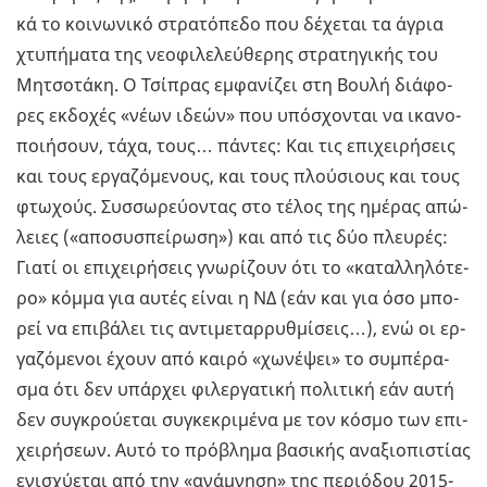
κά το κοι­νω­νι­κό στρα­τό­πε­δο που δέ­χε­ται τα άγρια
χτυ­πή­μα­τα της νε­ο­φι­λε­λεύ­θε­ρης στρα­τη­γι­κής του
Μη­τσο­τά­κη. Ο Τσί­πρας εμ­φα­νί­ζει στη Βουλή διά­φο­
ρες εκ­δο­χές «νέων ιδεών» που υπό­σχο­νται να ικα­νο­
ποι­ή­σουν, τάχα, τους… πά­ντες: Και τις επι­χει­ρή­σεις
και τους ερ­γα­ζό­με­νους, και τους πλού­σιους και τους
φτω­χούς. Συσ­σω­ρεύ­ο­ντας στο τέλος της ημέ­ρας απώ­
λειες («απο­συ­σπεί­ρω­ση») και από τις δύο πλευ­ρές:
Γιατί οι επι­χει­ρή­σεις γνω­ρί­ζουν ότι το «κα­ταλ­λη­λό­τε­
ρο» κόμμα για αυτές είναι η ΝΔ (εάν και για όσο μπο­
ρεί να επι­βά­λει τις αντι­με­ταρ­ρυθ­μί­σεις…), ενώ οι ερ­
γα­ζό­με­νοι έχουν από καιρό «χω­νέ­ψει» το συ­μπέ­ρα­
σμα ότι δεν υπάρ­χει φι­λερ­γα­τι­κή πο­λι­τι­κή εάν αυτή
δεν συ­γκρού­ε­ται συ­γκε­κρι­μέ­να με τον κόσμο των επι­
χει­ρή­σε­ων. Αυτό το πρό­βλη­μα βα­σι­κής ανα­ξιο­πι­στί­ας
ενι­σχύ­ε­ται από την «ανά­μνη­ση» της πε­ριό­δου 2015-