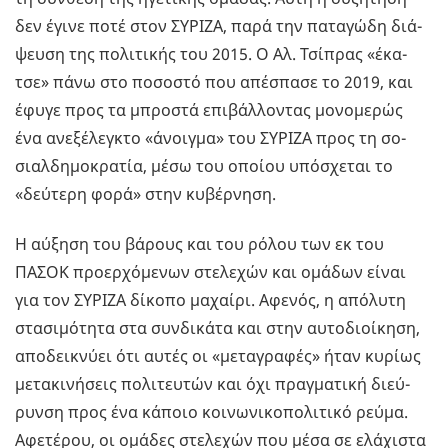
δεν έγινε ποτέ στον ΣΥ­ΡΙ­ΖΑ, παρά την πα­τα­γώ­δη διά­
ψευ­ση της πο­λι­τι­κής του 2015. Ο Αλ. Τσί­πρας «έκα­
τσε» πάνω στο πο­σο­στό που απέ­σπα­σε το 2019, και
έφυγε προς τα μπρο­στά επι­βάλ­λο­ντας μο­νο­με­ρώς
ένα ανε­ξέ­λεγ­κτο «άνοιγ­μα» του ΣΥ­ΡΙ­ΖΑ προς τη σο­
σιαλ­δη­μο­κρα­τία, μέσω του οποί­ου υπό­σχε­ται το
«δεύ­τε­ρη φορά» στην κυ­βέρ­νη­ση.
Η αύ­ξη­ση του βά­ρους και του ρόλου των εκ του
ΠΑΣΟΚ προ­ερ­χό­με­νων στε­λε­χών και ομά­δων είναι
για τον ΣΥ­ΡΙ­ΖΑ δί­κο­πο μα­χαί­ρι. Αφε­νός, η από­λυ­τη
στα­σι­μό­τη­τα στα συν­δι­κά­τα και στην αυ­το­διοί­κη­ση,
απο­δει­κνύ­ει ότι αυτές οι «με­τα­γρα­φές» ήταν κυ­ρί­ως
με­τα­κι­νή­σεις πο­λι­τευ­τών και όχι πραγ­μα­τι­κή διεύ­
ρυν­ση προς ένα κά­ποιο κοι­νω­νι­κο­πο­λι­τι­κό ρεύμα.
Αφε­τέ­ρου, οι ομά­δες στε­λε­χών που μέσα σε ελά­χι­στα