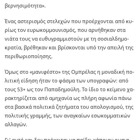
βερ­νη­σι­μό­τη­τα».
Ένας αστε­ρι­σμός στε­λε­χών που προ­έρ­χο­νται από κυ­
ρί­ως τον ευ­ρω­κομ­μου­νι­σμός, που αρ­νή­θη­καν στα
νιάτα τους να ευ­θυ­γραμ­μι­στούν με τη σο­σιαλ­δη­μο­
κρα­τία, βρέ­θη­καν και βρί­σκο­νται υπό την απει­λή της
πε­ρι­θω­ριο­ποί­η­σης.
Όμως στο «μα­νι­φέ­στο» της Ομπρέ­λας η μο­να­δι­κή πο­
λι­τι­κή εί­δη­ση ήταν το φάσμα των υπο­γρα­φών: από
τους 53+ ως τον Πα­πα­δη­μού­λη. Το ίδιο το κεί­με­νο χα­
ρα­κτη­ρί­ζε­ται από αμη­χα­νία ως πλήρη αφω­νία πάνω
στα βα­σι­κά πο­λι­τι­κά ζη­τή­μα­τα του απο­λο­γι­σμού, της
πο­λι­τι­κής γραμ­μής, των ανα­γκαί­ων εσω­κομ­μα­τι­κών
αλ­λα­γών.