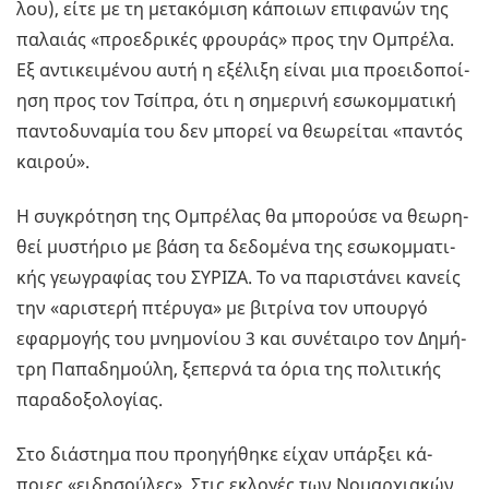
λου), είτε με τη με­τα­κό­μι­ση κά­ποιων επι­φα­νών της
πα­λαιάς «προ­ε­δρι­κές φρου­ράς» προς την Ομπρέ­λα.
Εξ αντι­κει­μέ­νου αυτή η εξέ­λι­ξη είναι μια προει­δο­ποί­
η­ση προς τον Τσί­πρα, ότι η ση­με­ρι­νή εσω­κομ­μα­τι­κή
πα­ντο­δυ­να­μία του δεν μπο­ρεί να θε­ω­ρεί­ται «πα­ντός
και­ρού».
Η συ­γκρό­τη­ση της Ομπρέ­λας θα μπο­ρού­σε να θε­ω­ρη­
θεί μυ­στή­ριο με βάση τα δε­δο­μέ­να της εσω­κομ­μα­τι­
κής γε­ω­γρα­φί­ας του ΣΥ­ΡΙ­ΖΑ. Το να πα­ρι­στά­νει κα­νείς
την «αρι­στε­ρή πτέ­ρυ­γα» με βι­τρί­να τον υπουρ­γό
εφαρ­μο­γής του μνη­μο­νί­ου 3 και συ­νέ­ται­ρο τον Δη­μή­
τρη Πα­πα­δη­μού­λη, ξε­περ­νά τα όρια της πο­λι­τι­κής
πα­ρα­δο­ξο­λο­γί­ας.
Στο διά­στη­μα που προη­γή­θη­κε είχαν υπάρ­ξει κά­
ποιες «ει­δη­σού­λες». Στις εκλο­γές των Νο­μαρ­χια­κών