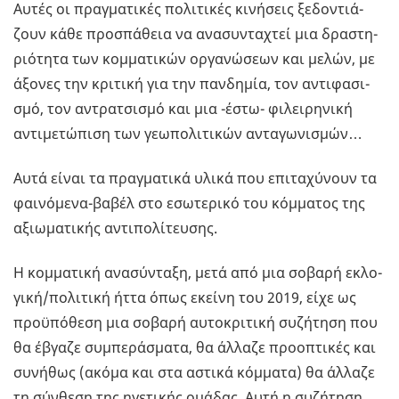
Αυτές οι πραγ­μα­τι­κές πο­λι­τι­κές κι­νή­σεις ξε­δο­ντιά­
ζουν κάθε προ­σπά­θεια να ανα­συ­ντα­χτεί μια δρα­στη­
ριό­τη­τα των κομ­μα­τι­κών ορ­γα­νώ­σε­ων και μελών, με
άξο­νες την κρι­τι­κή για την παν­δη­μία, τον αντι­φα­σι­
σμό, τον αντρα­τσι­σμό και μια -έστω- φι­λει­ρη­νι­κή
αντι­με­τώ­πι­ση των γε­ω­πο­λι­τι­κών αντα­γω­νι­σμών…
Αυτά είναι τα πραγ­μα­τι­κά υλικά που επι­τα­χύ­νουν τα
φαι­νό­με­να-βα­βέλ στο εσω­τε­ρι­κό του κόμ­μα­τος της
αξιω­μα­τι­κής αντι­πο­λί­τευ­σης.
Η κομ­μα­τι­κή ανα­σύ­ντα­ξη, μετά από μια σο­βα­ρή εκλο­
γι­κή/πο­λι­τι­κή ήττα όπως εκεί­νη του 2019, είχε ως
προ­ϋ­πό­θε­ση μια σο­βα­ρή αυ­το­κρι­τι­κή συ­ζή­τη­ση που
θα έβγα­ζε συ­μπε­ρά­σμα­τα, θα άλ­λα­ζε προ­ο­πτι­κές και
συ­νή­θως (ακόμα και στα αστι­κά κόμ­μα­τα) θα άλ­λα­ζε
τη σύν­θε­ση της ηγε­τι­κής ομά­δας. Αυτή η συ­ζή­τη­ση