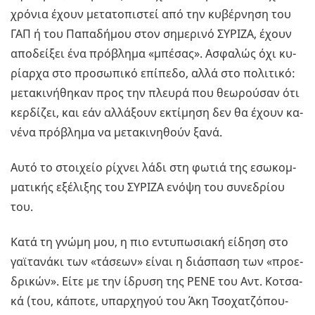
χρό­νια έχουν με­τα­το­πι­στεί από την κυ­βέρ­νη­ση του
ΓΑΠ ή του Πα­πα­δή­μου στον ση­με­ρι­νό ΣΥ­ΡΙ­ΖΑ, έχουν
απο­δεί­ξει ένα πρό­βλη­μα «μπέ­σας». Ασφα­λώς όχι κυ­
ρί­αρ­χα στο προ­σω­πι­κό επί­πε­δο, αλλά στο πο­λι­τι­κό:
με­τα­κι­νή­θη­καν προς την πλευ­ρά που θε­ω­ρού­σαν ότι
κερ­δί­ζει, και εάν αλ­λά­ξουν εκτί­μη­ση δεν θα έχουν κα­
νέ­να πρό­βλη­μα να με­τα­κι­νη­θούν ξανά.
Αυτό το στοι­χείο ρί­χνει λάδι στη φωτιά της εσω­κομ­
μα­τι­κής εξέ­λι­ξης του ΣΥ­ΡΙ­ΖΑ ενόψη του συ­νε­δρί­ου
του.
Κατά τη γνώμη μου, η πιο εντυ­πω­σια­κή εί­δη­ση στο
γαϊ­τα­νά­κι των «τά­σε­ων» είναι η διά­σπα­ση των «προ­ε­
δρι­κών». Είτε με την ίδρυ­ση της ΡΕΝΕ του Αντ. Κο­τσα­
κά (του, κά­πο­τε, υπαρ­χη­γού του Άκη Τσο­χα­τζό­που­