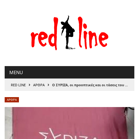
Μετάβαση
στο
περιεχόμενο
MENU
›
›
RED LINE
ΑΡΘΡΑ
Ο ΣΥΡΙΖΑ, οι προοπτικές και οι τάσεις του / του Αντώνη Νταβανέλου
ΑΡΘΡΑ