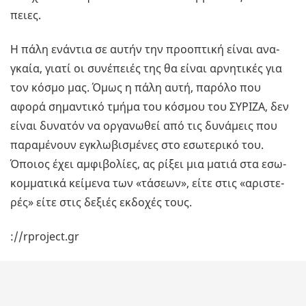
πειες.
Η πάλη ενά­ντια σε αυτήν την προ­ο­πτι­κή είναι ανα­
γκαία, γιατί οι συ­νέ­πειές της θα είναι αρ­νη­τι­κές για
τον κόσμο μας. Όμως η πάλη αυτή, πα­ρό­λο που
αφορά ση­μα­ντι­κό τμήμα του κό­σμου του ΣΥ­ΡΙ­ΖΑ, δεν
είναι δυ­να­τόν να ορ­γα­νω­θεί από τις δυ­νά­μεις που
πα­ρα­μέ­νουν εγκλω­βι­σμέ­νες στο εσω­τε­ρι­κό του.
Όποιος έχει αμ­φι­βο­λί­ες, ας ρίξει μια ματιά στα εσω­
κομ­μα­τι­κά κεί­με­να των «τά­σε­ων», είτε στις «αρι­στε­
ρές» είτε στις δε­ξιές εκ­δο­χές τους.
://rproject.gr