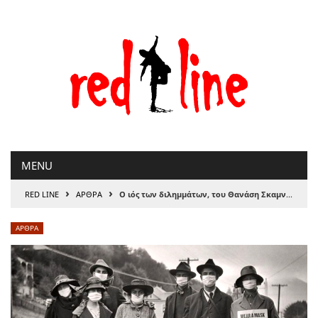
Μετάβαση
στο
περιεχόμενο
MENU
›
›
RED LINE
ΑΡΘΡΑ
Ο ιός των διλημμάτων, του Θανάση Σκαμνάκη
ΑΡΘΡΑ