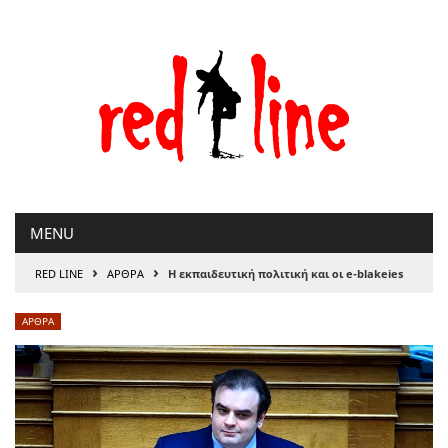
Μετάβαση
στο
περιεχόμενο
MENU
›
›
RED LINE
ΑΡΘΡΑ
Η εκπαιδευτική πολιτική και οι e-blakeies
ΑΡΘΡΑ