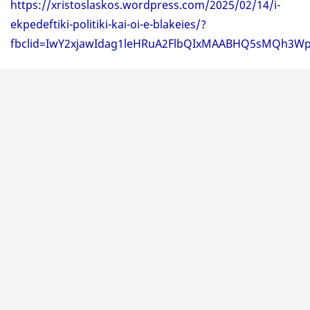
https://xristoslaskos.wordpress.com/2025/02/14/i-
ekpedeftiki-politiki-kai-oi-e-blakeies/?
fbclid=IwY2xjawIdag1leHRuA2FlbQIxMAABHQ5sMQh3W