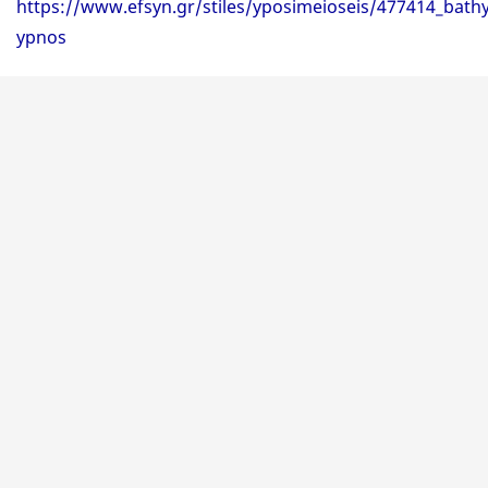
https://www.efsyn.gr/stiles/yposimeioseis/477414_bathy
ypnos