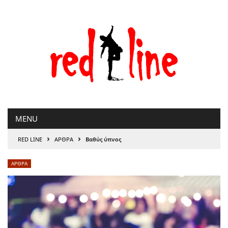
Μετάβαση
στο
περιεχόμενο
MENU
›
›
RED LINE
ΑΡΘΡΑ
Βαθύς ύπνος
ΑΡΘΡΑ