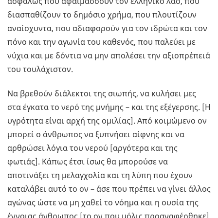
ασφαλώς που αφαιμάσσουν τον ελληνικό λαό, που
διασπαθίζουν το δημόσιο χρήμα, που πλουτίζουν
αναίσχυντα, που αδιαφορούν για τον ιδρώτα και τον
πόνο και την αγωνία του καθενός, που παλεύει με
νύχια και με δόντια να μην απολέσει την αξιοπρέπειά
του τουλάχιστον.
Να βρεθούν διάλεκτοι της σιωπής, να κυλήσει μες
στα έγκατα το νερό της μνήμης – και της εξέγερσης. [Η
υγρότητα είναι αρχή της ομιλίας]. Από κοιμώμενο ον
μπορεί ο άνθρωπος να ξυπνήσει αίφνης και να
αρθρώσει λόγια του νερού [αργότερα και της
φωτιάς]. Κάπως έτσι ίσως θα μπορούσε να
αποτινάξει τη μελαγχολία και τη λύπη που έχουν
καταλάβει αυτό το ον – άσε που πρέπει να γίνει άλλος
αγώνας ώστε να μη χαθεί το νόημα και η ουσία της
έννοιας άνθρωπος [το ον που μόλις προαναφέρθηκε]