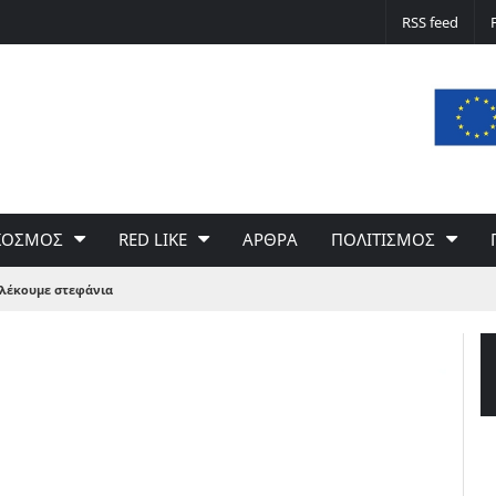
Δε φταίει ο άνεμος… Φταίει η πολιτική 
RSS feed
του Γιώργου Σαχίνη
ΚΟΣΜΟΣ
RED LIKE
ΑΡΘΡΑ
ΠΟΛΙΤΙΣΜΟΣ
πλέκουμε στεφάνια