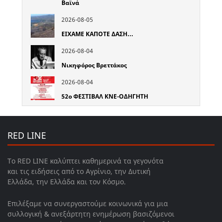
Βαϊνά
2026-08-05
ΕΙΧΑΜΕ ΚΑΠΟΤΕ ΔΑΣΗ…
2026-08-04
Νικηφόρος Βρεττάκος
2026-08-04
52o ΦΕΣΤΙΒΑΛ ΚΝΕ-ΟΔΗΓΗΤΗ
RED LINE
Το RED LINE καλύπτει καθημερινά τα γεγονότα
και τις ειδήσεις από το Αγρίνιο, την Δυτική
Ελλάδα, την Ελλάδα και τον Κόσμο.
Επιλέξαμε να συνεργαστούμε κοινωνικά για μια
συλλογική & ανεξάρτητη ενημέρωση βασιζόμενοι