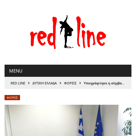
Μετάβαση
στο
περιεχόμενο
MENU
›
›
›
RED LINE
ΔΥΤΙΚΗ ΕΛΛΑΔΑ
ΦΟΡΕΙΣ
Υπογράφτηκε η σύμβαση για τη νέα πτέρυγα στο Σελίβειο Γηροκομείο Μεσολογγίου
ΦΟΡΕΙΣ