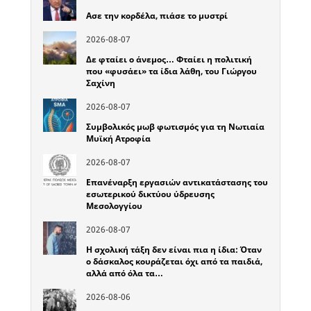
Ασε την κορδέλα, πιάσε το μυστρί
2026-08-07
Δε φταίει ο άνεμος… Φταίει η πολιτική
που «φυσάει» τα ίδια λάθη, του Γιώργου
Σαχίνη
2026-08-07
Συμβολικός μωβ φωτισμός για τη Νωτιαία
Μυϊκή Ατροφία
2026-08-07
Επανέναρξη εργασιών αντικατάστασης του
εσωτερικού δικτύου ύδρευσης
Μεσολογγίου
2026-08-07
Η σχολική τάξη δεν είναι πια η ίδια: Όταν
ο δάσκαλος κουράζεται όχι από τα παιδιά,
αλλά από όλα τα…
2026-08-06