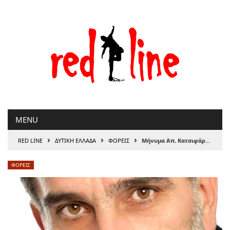
Μετάβαση
στο
περιεχόμενο
MENU
›
›
›
RED LINE
ΔΥΤΙΚΗ ΕΛΛΑΔΑ
ΦΟΡΕΙΣ
Μήνυμα Απ. Κατσιφάρα για την Πρωτομαγιά: Να επανέλθουν τα συλλογικά δικαιώματα
ΦΟΡΕΙΣ