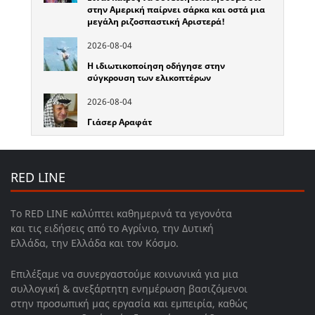
στην Αμερική παίρνει σάρκα και οστά μια
μεγάλη ριζοσπαστική Αριστερά!
2026-08-04
Η ιδιωτικοποίηση οδήγησε στην
σύγκρουση των ελικοπτέρων
2026-08-04
Γιάσερ Αραφάτ
RED LINE
Το RED LINE καλύπτει καθημερινά τα γεγονότα
και τις ειδήσεις από το Αγρίνιο, την Δυτική
Ελλάδα, την Ελλάδα και τον Κόσμο.
Επιλέξαμε να συνεργαστούμε κοινωνικά για μια
συλλογική & ανεξάρτητη ενημέρωση βασιζόμενοι
στην προσωπική μας εργασία και εμπειρία, καθώς