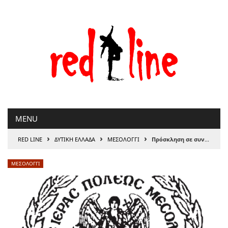
Μετάβαση
στο
περιεχόμενο
MENU
›
›
›
RED LINE
ΔΥΤΙΚΗ ΕΛΛΑΔΑ
ΜΕΣΟΛΟΓΓΙ
Πρόσκληση σε συνεδριάσεις Δημοτικού Συμβουλίου Ι.Π. Μεσολογγίου
ΜΕΣΟΛΟΓΓΙ