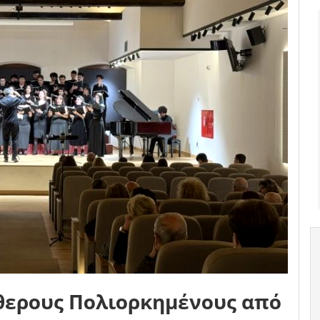
ύθερους Πολιορκημένους από