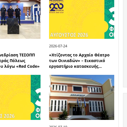
2026-07-24
νεδρίαση ΤΕΣΟΠΠ
«Χτίζοντας το Αρχαίο Θέατρο
Ιεράς Πόλεως
των Οινιαδών» – Εικαστικό
υ λόγω «Red Code»
εργαστήριο κατασκευής...
2026-07-19