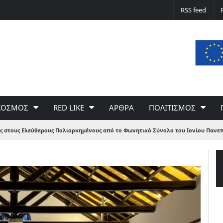
Δε φταίει ο άνεμος… Φταίει η πολιτική 
RSS feed
του Γιώργου Σαχίνη
ΚΟΣΜΟΣ
RED LIKE
ΑΡΘΡΑ
ΠΟΛΙΤΙΣΜΟΣ
ς στους Ελεύθερους Πολιορκημένους από το Φωνητικό Σύνολο του Ιονίου Πανε