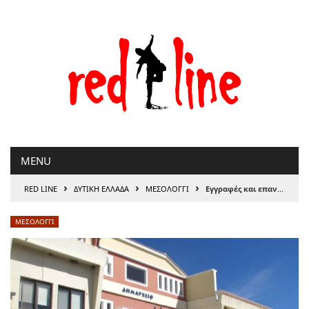
Μετάβαση
στο
περιεχόμενο
MENU
›
›
›
RED LINE
ΔΥΤΙΚΗ ΕΛΛΑΔΑ
ΜΕΣΟΛΟΓΓΙ
Εγγραφές και επανεγγραφές βρεφών-νηπίων στους Δημοτικούς Παιδικούς και Βρεφικούς Σταθμούς Δήμου Ιεράς Πόλεως Μεσολογγίου Σχολικό έτος: 2026-2027
ΜΕΣΟΛΟΓΓΙ