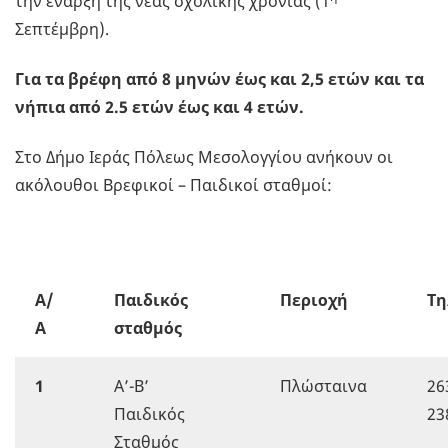
την έναρξη της νέας σχολικής χρονιάς (1
Σεπτέμβρη).
Για τα βρέφη από 8 μηνών έως και 2,5 ετών και τα
νήπια από 2.5 ετών έως και 4 ετών.
Στο Δήμο Ιεράς Πόλεως Μεσολογγίου ανήκουν οι
ακόλουθοι Βρεφικοί – Παιδικοί σταθμοί:
Α/
Παιδικός
Περιοχή
Τ
Α
σταθμός
1
Α’-Β’
Πλώσταινα
26
Παιδικός
23
Σταθμός