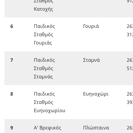
Σταθμός
91
Κατοχής
6
Παιδικός
Γουριά
26
Σταθμός
31
Γουριάς
7
Παιδικός
Σταμνά
26
Σταθμός
51
Σταμνάς
8
Παιδικός
Ευηνοχώρι
26
Σταθμός
39
Ευηνοχωρίου
9
Α’ Βρεφικός
Πλώσταινα
26