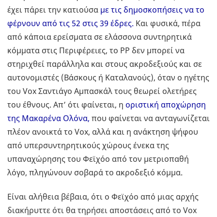
έχει πάρει την κατιούσα
με τις δημοσκοπήσεις να το
φέρνουν από τις 52 στις 39 έδρες.
Και φυσικά, πέρα
από κάποια ερείσματα σε ελάσσονα συντηρητικά
κόμματα στις Περιφέρειες, το ΡΡ δεν μπορεί να
στηριχθεί παράλληλα και στους ακροδεξιούς και σε
αυτονομιστές (Βάσκους ή Καταλανούς), όταν ο ηγέτης
του Vox Σαντιάγο Αμπασκάλ τους θεωρεί ολετήρες
του έθνους. Απ’ ότι φαίνεται, η
οριστική αποχώρηση
της Μακαρένα Ολόνα,
που φαίνεται να ανταγωνίζεται
πλέον ανοικτά το Vox, αλλά και η ανάκτηση ψήφου
από υπερσυντηρητικούς χώρους ένεκα της
υπαναχώρησης του Φεϊχόο από τον μετριοπαθή
λόγο, πληγώνουν σοβαρά το ακροδεξιό κόμμα.
Είναι αλήθεια βέβαια, ότι ο Φεϊχόο από μιας αρχής
διακήρυττε ότι θα τηρήσει αποστάσεις από το Vox