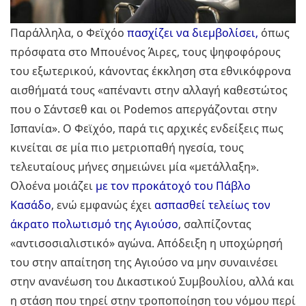
Παράλληλα, ο Φεϊχόο
πασχίζει να διεμβολίσει,
όπως
πρόσφατα στο Μπουένος Άιρες, τους ψηφοφόρους
του εξωτερικού, κάνοντας έκκληση στα εθνικόφρονα
αισθήματά τους «απέναντι στην αλλαγή καθεστώτος
που ο Σάντσεθ και οι Podemos απεργάζονται στην
Ισπανία». Ο Φεϊχόο, παρά τις αρχικές ενδείξεις πως
κινείται σε μία πιο μετριοπαθή ηγεσία, τους
τελευταίους μήνες σημειώνει μία «μετάλλαξη».
Ολοένα μοιάζει
με τον προκάτοχό του Πάβλο
Κασάδο
, ενώ εμφανώς έχει
ασπασθεί τελείως τον
άκρατο πολωτισμό της Αγιούσο
, σαλπίζοντας
«αντισοσιαλιστικό» αγώνα. Απόδειξη η υποχώρησή
του στην απαίτηση της Αγιούσο να μην συναινέσει
στην ανανέωση του Δικαστικού Συμβουλίου, αλλά και
η στάση που τηρεί στην τροποποίηση του νόμου περί