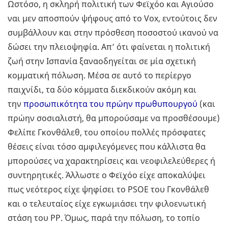
Ωστόσο, η σκληρή πολιτική των Φεϊχόο και Αγιούσο
ναι μεν αποσπούν ψήφους από το Vox, εντούτοις δεν
συμβάλλουν και στην πρόσθεση ποσοστού ικανού να
δώσει την πλειοψηφία. Απ’ ότι φαίνεται η πολιτική
ζωή στην Ισπανία ξαναοδηγείται σε μία σχετική
κομματική πόλωση. Μέσα σε αυτό το περίεργο
παιχνίδι, τα δύο κόμματα διεκδικούν ακόμη και
την
προσωπικότητα του πρώην πρωθυπουργού
(και
πρώην σοσιαλιστή, θα μπορούσαμε να προσθέσουμε)
Φελίπε Γκονθάλεθ, του οποίου πολλές πρόσφατες
θέσεις είναι τόσο αμφιλεγόμενες που κάλλιστα θα
μπορούσες να χαρακτηρίσεις και νεοφιλελεύθερες ή
συντηρητικές. Άλλωστε ο Φεϊχόο είχε αποκαλύψει
πως νεότερος είχε ψηφίσει το PSOE του Γκονθάλεθ
και ο τελευταίος είχε εγκωμιάσει την φιλοενωτική
στάση του ΡΡ. Όμως, παρά την πόλωση, το τοπίο