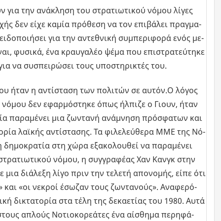
ουν για την ανά­κλη­ση του στρα­τιω­τι­κού νόμου λίγες
χής δεν είχε καμία πρό­θε­ση να τον επι­βά­λει πραγ­μα­
ι­δο­ποι­ή­σει για την αντε­θνι­κή συ­μπε­ρι­φο­ρά ενός με­
ναι, φυ­σι­κά, ένα κραυ­γα­λέο ψέμα που επι­στρα­τεύ­τη­κε
για να συ­σπει­ρώ­σει τους υπο­στη­ρι­κτές του.
μου ήταν η αντί­στα­ση των πο­λι­τών σε αυτόν.Ο λόγος
ύ νόμου δεν εφαρ­μό­στη­κε όπως ήλ­πι­ζε ο Γιουν, ήταν
ω­νία πα­ρα­μέ­νει μια ζω­ντα­νή ανά­μνη­ση πρό­σφα­των και
ο­ρία λαϊ­κής αντί­στα­σης. Τα φι­λε­λεύ­θε­ρα ΜΜΕ της Νό­
η δη­μο­κρα­τία στη χώρα εξα­κο­λου­θεί να πα­ρα­μέ­νει
 στρα­τιω­τι­κού νόμου, η συγ­γρα­φέ­ας Χαν Κανγκ στην
σε μια διά­λε­ξη λίγο πριν την τε­λε­τή απο­νο­μής, είπε ότι
» και «οι νε­κροί έσω­ζαν τους ζω­ντα­νούς». Ανα­φε­ρό­
κή δι­κτα­το­ρία στα τέλη της δε­κα­ε­τί­ας του 1980. Αυτά
­στους απλούς Νο­τιο­κο­ρε­ά­τες ένα αί­σθη­μα πε­ρη­φά­