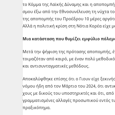
το Κόμμα της Λαϊ­κής Δύ­να­μης και η απο­πο­μπή
σμου έξω από την Εθνο­συ­νέ­λευ­ση τη νύχτα του
της απο­πο­μπής του Προ­έ­δρου 10 μέρες αρ­γό­τ
Αλλά η πο­λι­τι­κή κρίση στη Νότια Κορέα είχε μόλ
Μια κα­τά­στα­ση που θυ­μί­ζει εμ­φύ­λιο πό­λε­μ
Μετά την ψή­φι­ση της πρό­τα­σης απο­πο­μπής, έ
τοι­μα­ζό­ταν από καιρό, με έναν πολύ με­θο­δι­κό 
και αντι­συ­νταγ­μα­τι­κές με­θό­δους.
Απο­κα­λύ­φθη­κε επί­σης ότι ο Γιουν είχε ξε­κι­νή
νόμου ήδη από τον Μάρ­τιο του 2024, ότι αντι­κα­
χους με δι­κούς του υπο­στη­ρι­κτές και ότι, από τ
γραμ­μα­τι­σμέ­νες αλ­λα­γές προ­σω­πι­κού εντός 
πρα­ξι­κό­πη­μα.