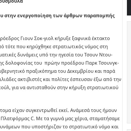
Μούσμουλα
υ στην ενερ­γο­ποί­η­ση των άρ­θρων πα­ρα­πο­μπής
Πρό­ε­δρος Γιουν Σοκ-γιολ κή­ρυ­ξε ξαφ­νι­κά έκτα­κτο
από τότε που κη­ρύ­χθη­κε στρα­τιω­τι­κός νόμος στη
­μα­τι­κές δυ­νά­μεις υπό την ηγε­σία του Τσουν Ντου-
της δο­λο­φο­νί­ας του πρώην προ­έ­δρου Παρκ Τσουνγκ-
κυ­βερ­νη­τι­κό πρα­ξι­κό­πη­μα του Δε­κεμ­βρί­ου και παρά
ι­λιά­δες ακτι­βι­στές και πο­λί­τες έσπευ­σαν έξω από την
Σεούλ, για να αντι­στα­θούν στην κή­ρυ­ξη στρα­τιω­τι­κού
 άτομα είχαν συ­γκε­ντρω­θεί εκεί. Ανά­με­σά τους ήμουν
ς Πλατ­φόρ­μας C. Με τα γυμνά μας χέρια, στα­μα­τή­σα­με
δυ­νά­με­ων που υπο­στή­ρι­ζαν το στρα­τιω­τι­κό νόμο και