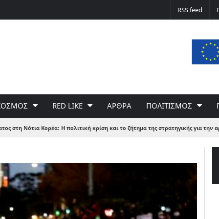
Δε φταίει ο άνεμος… Φταίει η πολιτική 
RSS feed
του Γιώργου Σαχίνη
ΚΟΣΜΟΣ
RED LIKE
ΑΡΘΡΑ
ΠΟΛΙΤΙΣΜΟΣ
ος στη Νότια Κορέα: Η πολιτική κρίση και το ζήτημα της στρατηγικής για την