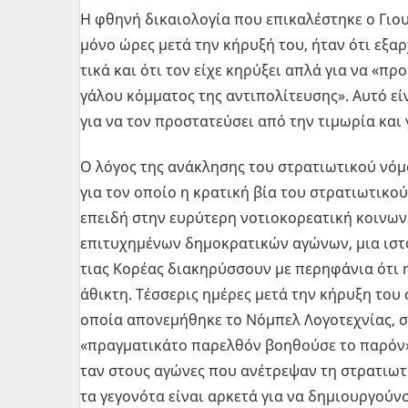
Η φθηνή δι­καιο­λο­γία που επι­κα­λέ­στη­κε ο Γι
μόνο ώρες μετά την κή­ρυ­ξή του, ήταν ότι εξαρ­
τι­κά και ότι τον είχε κη­ρύ­ξει απλά για να «προε
γά­λου κόμ­μα­τος της αντι­πο­λί­τευ­σης». Αυτό εί
για να τον προ­στα­τεύ­σει από την τι­μω­ρία και 
Ο λόγος της ανά­κλη­σης του στρα­τιω­τι­κού νό
για τον οποίο η κρα­τι­κή βία του στρα­τιω­τι­κο
επει­δή στην ευ­ρύ­τε­ρη νο­τιο­κο­ρε­α­τι­κή κοι­ν
επι­τυ­χη­μέ­νων δη­μο­κρα­τι­κών αγώ­νων, μια ιστ
τιας Κο­ρέ­ας δια­κη­ρύσ­σουν με πε­ρη­φά­νια ότι 
άθι­κτη. Τέσ­σε­ρις ημέ­ρες μετά την κή­ρυ­ξη του
οποία απο­νε­μή­θη­κε το Νό­μπελ Λο­γο­τε­χνί­ας, 
«πραγ­μα­τι­κά­το πα­ρελ­θόν βοη­θού­σε το παρόν
ταν στους αγώ­νες που ανέ­τρε­ψαν τη στρα­τιω­τι­
τα γε­γο­νό­τα είναι αρ­κε­τά για να δη­μιουρ­γούν