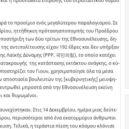
 και η προ­σπά­θεια επι­βο­λής του στρα­τιω­τι­κού νόμου
 το προ­οί­μιο ενός με­γα­λύ­τε­ρου πα­ρα­λο­γι­σμού. Σε
βρί­ου, ητ­τή­θη­κεη πρό­τα­σηα­πο­πο­μπής του Προ­έ­δρου
ο­στή­ρι­ξη των δύο τρί­των της Εθνο­συ­νέ­λευ­σης, δη­
 της αντι­πο­λί­τευ­σης είχαν 192 έδρες και δεν υπήρ­ξαν
 της Λαϊ­κής Δύ­να­μης (PPP, 국민의힘), το οποίο κα­τέ­χει
­τα­κραυ­γής της κα­τά­στα­σης εκτά­κτου ανά­γκης, ο κύ­
ο­στη­ρί­ζει τον Γιουν, χρη­σι­μο­ποί­η­σε όλα τα μέσα
 απο­στα­σία βου­λευ­τών της [κυ­βερ­νη­τι­κής] μειο­ψη­
κε­ντρω­θεί μπρο­στά από την Εθνο­συ­νέ­λευ­ση εκεί­νη
 και θυ­μω­μέ­νοι.
ςσυ­νε­χί­στη­καν. Στις 14 Δε­κεμ­βρί­ου, ημέρα μιας δεύ­τε­
ρου, πε­ρισ­σό­τε­ροι από ένα εκα­τομ­μύ­ριο άν­θρω­ποι
υ­ση. Τε­λι­κά, η τε­ρά­στια πίεση του κό­σμου κλό­νι­σε