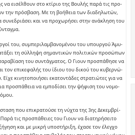
σης να ει­σέλ­θουν στο κτί­ριο της Βου­λής παρά τις προ­
υν την πρό­σβα­ση. Με τη βο­ή­θεια των δια­δη­λω­τών,
να συ­νε­δριά­σει και να προ­χω­ρή­σει στην ανά­κλη­ση του
­νταγ­μα.
ερ­γοί του, συ­μπε­ρι­λαμ­βα­νο­μέ­νου του υπουρ­γού Άμυ­
­τά­ξει τη σύλ­λη­ψη ση­μα­ντι­κών πο­λι­τι­κών προ­σώ­πων
πα­ρα­βί­α­ση του συ­ντάγ­μα­τος. Ο Γιουν προ­σπά­θη­σε να
αι τον επι­κε­φα­λής του ίδιου του δικού του κυ­βερ­νώ­
Είχε κι­νη­το­ποι­ή­σει εκα­το­ντά­δες στρα­τιώ­τες για να
ια προ­σπά­θεια να εμπο­δί­σει την ψή­φι­ση του νο­μο­
νόμου.
ά­στα­ση που επι­κρα­τού­σε τη νύχτα της 3ης Δε­κεμ­βρί­
. Παρά τις προ­σπά­θειες του Γιουν να δια­τη­ρή­σει­το
ξή­γη­ση και με μικρή υπο­στή­ρι­ξη, έχασε τον έλεγ­χο