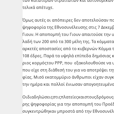
των κα­τώ­τε­ρων στρα­τιω­τών και αστυ­νο­μι­κών
τε­λι­κά απέ­τυ­χε.
Όμως αυτές οι από­πει­ρες δεν απο­τε­λού­σαν παρά
ψη­φο­φο­ρία της Εθνο­συ­νέ­λευ­σης στις 7 Δε­κεμ­
Γιουν. Η απο­πο­μπή του Γιουν απαι­τού­σε την υπ
λα­δή των 200 από τα 300 μέλη της. Τα κόμ­μα­τα
αρ­κε­τές απο­στα­σί­ες από το κυ­βερ­νών Κόμμα
108 έδρες. Παρά τα υψηλά επί­πε­δα δη­μό­σιας κα
ριος κορ­μό­ςτου PPP, που εξα­κο­λου­θού­σε να υπ
που είχε στη διά­θε­σή του για να απο­τρέ­ψει την
φί­ας. Μισό εκα­τομ­μύ­ριο άν­θρω­ποι είχαν συ­γ
την ημέρα και πολ­λοί ένιω­σαν απο­γοη­τευ­μέ­νοι
Οι­δια­δη­λώ­σει­ςστι­ςπλα­τεί­ε­ςκαι­στου­ςδρό­μου­
ρης ψη­φο­φο­ρί­ας για την απο­πο­μπή του Προ­έ­δ
συ­γκε­ντρώ­θη­καν μπρο­στά από την Εθνο­συ­νέ­λε