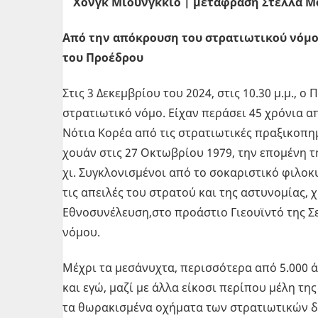
Χονγκ Μιούνγκκιο | μετάφραση Στέλλα 
Από την από­κρου­ση του στρα­τιω­τι­κού νόμο
του Προ­έ­δρου
Στις 3 Δε­κεμ­βρί­ου του 2024, στις 10.30 μ.μ., ο 
στρα­τιω­τι­κό νόμο. Είχαν πε­ρά­σει 45 χρό­νια 
Νότια Κορέα από τις στρα­τιω­τι­κές πρα­ξι­κο­πη
χουάν στις 27 Οκτω­βρί­ου 1979, την επο­μέ­νη 
χι. Συ­γκλο­νι­σμέ­νοι από το σο­κα­ρι­στι­κό φι­λο­
τις απει­λές του στρα­τού και της αστυ­νο­μί­ας, χ
Εθνο­συ­νέ­λευ­ση,στο προ­ά­στιο Γιε­ου­ϊ­ντό της 
νόμου.
Μέχρι τα με­σά­νυ­χτα, πε­ρισ­σό­τε­ρα από 5.000
και εγώ, μαζί με άλλα εί­κο­σι πε­ρί­που μέλη τη
τα θω­ρα­κι­σμέ­να οχή­μα­τα των στρα­τιω­τι­κών 