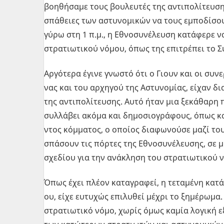
βοη­θή­σα­με τους βου­λευ­τές της αντι­πο­λί­τευ­
σπά­θειες των αστυ­νο­μι­κών να τους εμπο­δί­σο
γύρω στη 1 π.μ., η Εθνο­συ­νέ­λευ­ση κα­τά­φε­ρε 
στρα­τιω­τι­κού νόμου, όπως της επι­τρέ­πει το Σύ
Αρ­γό­τε­ρα έγινε γνω­στό ότι ο Γιουν και οι συ­ν
νας και του αρ­χη­γού της Αστυ­νο­μί­ας, είχαν δια
της αντι­πο­λί­τευ­σης. Αυτό ήταν μια ξε­κά­θα­ρη 
συλ­λά­βει ακόμα και δη­μο­σιο­γρά­φους, όπως κ
ντος κόμ­μα­τος, ο οποί­ος δια­φω­νού­σε μαζί του. 
σπά­σουν τις πόρ­τες της Εθνο­συ­νέ­λευ­σης, σε μ
σχε­δί­ου για την ανά­κλη­ση του στρα­τιω­τι­κού 
Όπως έχει πλέον κα­τα­γρα­φεί, η τε­τα­μέ­νη κα­τ
ου, είχε ευ­τυ­χώς επι­λυ­θεί μέχρι το ξη­μέ­ρω­μα
στρα­τιω­τι­κό νόμο, χωρίς όμως καμία λο­γι­κή ε