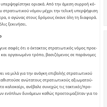
 υπερ­ψη­φί­στη­κε ορια­κά. Από την άμεση συρ­ροή κό­
 στρα­τιω­τι­κού νόμου μέχρι την τε­λι­κή υπερ­ψή­φι­ση
ε­ρα, ο αγώ­νας στους δρό­μους έκανε όλη τη δια­φο­ρά.
ις ξε­κι­νή­σει.
ο
γινε σαφές ότι ο έκτα­κτος στρα­τιω­τι­κός νόμος προ­ε­
και ορ­γα­νω­μέ­νο τρόπο, βα­σι­ζό­με­νος σε πα­ρά­νο­μες
­σει να μιλά για την ανά­γκη επι­βο­λής στρα­τιω­τι­κού
θι­στού­σε ανώ­τα­τους στρα­τιω­τι­κούς αξιω­μα­τού­
ο κα­λο­καί­ρι, ανέ­βα­λε συ­νε­χώς τις τα­κτι­κές/προ­
των ενό­πλων δυ­νά­με­ων καθώς προ­ε­τοι­μα­ζό­ταν για το