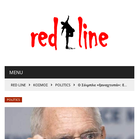
Μετάβαση
στο
περιεχόμενο
MENU
›
›
›
RED LINE
ΚΟΣΜΟΣ
POLITICS
Ο Σόιμπλε «ξαναχτυπά»: Ελπίζει ότι η Βρετανία θα παραμείνει στην Ε.Ε
POLITICS