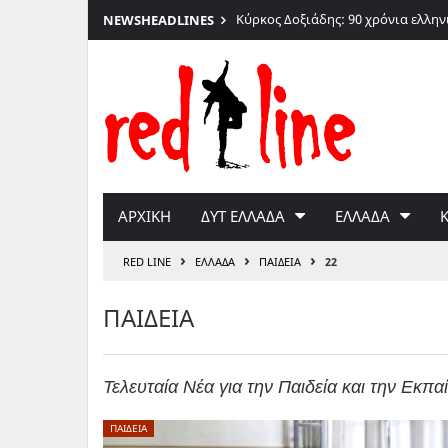
026
Κύρκος Δοξιάδης: 90 χρόνια ελλη
NEWS
HEADLINES
Μετάβαση
στο
περιεχόμενο
ΑΡΧΙΚΗ
ΔΥΤ ΕΛΛΑΔΑ
ΕΛΛΑΔΑ
›
›
›
RED LINE
ΕΛΛΑΔΑ
ΠΑΙΔΕΙΑ
22
ΠΑΙΔΕΙΑ
Τελευταία Νέα για την Παιδεία και την Εκπα
ΠΑΙΔΕΙΑ