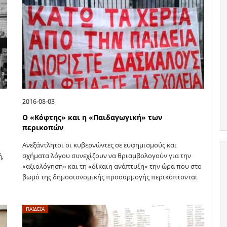
2016-08-03
Ο «Κόφτης» και η «Παιδαγωγική» των
περικοπών
Ανεξάντλητοι οι κυβερνώντες σε ευφημισμούς και
σχήματα λόγου συνεχίζουν να θριαμβολογούν για την
ή,
«αξιολόγηση» και τη «δίκαιη ανάπτυξη» την ώρα που στο
βωμό της δημοσιονομικής προσαρμογής περικόπτονται
μισθοί – συντάξεις, κονιορτοποιούνται δικαιώματα και
κατακτήσεις και…
ΠΑΙΔΕΙΑ