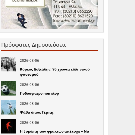
Πρόσφατες Δημοσιεύσεις
2026-08-06
Κύρκος Δοξιάδης: 90 χρόνια ελληνικού
φασισμού
2026-08-06
Ποδόσφαιρο non stop
2026-08-06
Ψάθα όπως Τέμπη;
2026-08-06
Η Ευρώπη των φρακτών απέτυχε – Να