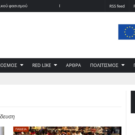
νικού φασισμού
Ποδόσφαιρο non stop
RSS feed
ΚΟΣΜΟΣ
RED LIKE
ΑΡΘΡΑ
ΠΟΛΙΤΙΣΜΟΣ
ίδευση
ΠΑΙΔΕΙΑ