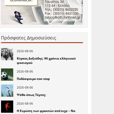
Πρόσφατες Δημοσιεύσεις
2026-08-06
Κύρκος Δοξιάδης: 90 χρόνια ελληνικού
φασισμού
2026-08-06
Ποδόσφαιρο non stop
2026-08-06
Ψάθα όπως Τέμπη;
2026-08-06
Η Ευρώπη των φρακτών απέτυχε – Να