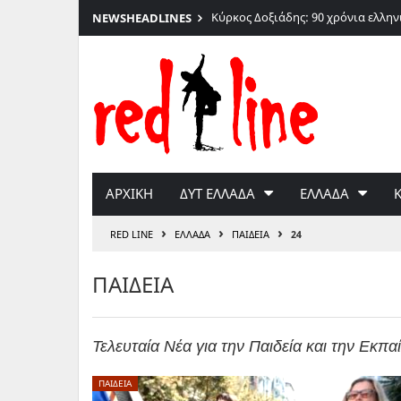
026
Κύρκος Δοξιάδης: 90 χρόνια ελλη
NEWS
HEADLINES
Μετάβαση
στο
περιεχόμενο
ΑΡΧΙΚΗ
ΔΥΤ ΕΛΛΑΔΑ
ΕΛΛΑΔΑ
›
›
›
RED LINE
ΕΛΛΑΔΑ
ΠΑΙΔΕΙΑ
24
ΠΑΙΔΕΙΑ
Τελευταία Νέα για την Παιδεία και την Εκπα
ΠΑΙΔΕΙΑ