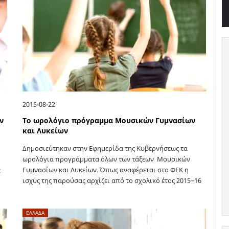
2015-08-22
ν
Το ωρολόγιο πρόγραμμα Μουσικών Γυμνασίων
και Λυκείων
Δημοσιεύτηκαν στην Εφημερίδα της Κυβερνήσεως τα
ωρολόγια προγράμματα όλων των τάξεων Μουσικών
Γυμνασίων και Λυκείων. Όπως αναφέρεται στο ΦΕΚ η
ε
ισχύς της παρούσας αρχίζει από το σχολικό έτος 2015−16
για τις τάξεις Α΄, Β΄ και…
ΕΛΛΑΔΑ