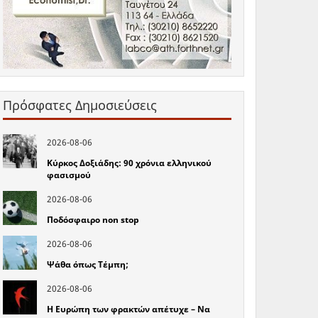
Πρόσφατες Δημοσιεύσεις
2026-08-06
Κύρκος Δοξιάδης: 90 χρόνια ελληνικού
φασισμού
2026-08-06
Ποδόσφαιρο non stop
2026-08-06
Ψάθα όπως Τέμπη;
2026-08-06
Η Ευρώπη των φρακτών απέτυχε – Να