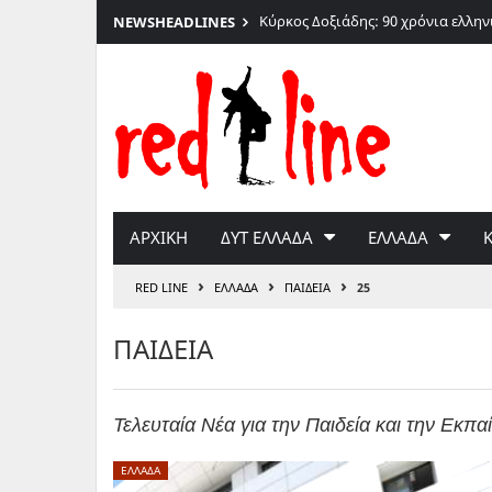
026
Κύρκος Δοξιάδης: 90 χρόνια ελλη
NEWS
HEADLINES
Μετάβαση
στο
περιεχόμενο
ΑΡΧΙΚΗ
ΔΥΤ ΕΛΛΑΔΑ
ΕΛΛΑΔΑ
›
›
›
RED LINE
ΕΛΛΑΔΑ
ΠΑΙΔΕΙΑ
25
ΠΑΙΔΕΙΑ
Τελευταία Νέα για την Παιδεία και την Εκπα
ΕΛΛΑΔΑ