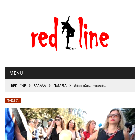
Μετάβαση
στο
περιεχόμενο
MENU
›
›
›
RED LINE
ΕΛΛΑΔΑ
ΠΑΙΔΕΙΑ
Δάσκαλε… πεινάω!
ΠΑΙΔΕΙΑ