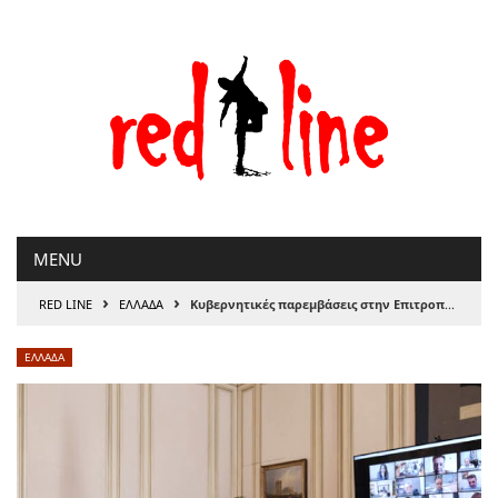
Μετάβαση
στο
περιεχόμενο
MENU
›
›
RED LINE
ΕΛΛΑΔΑ
Κυβερνητικές παρεμβάσεις στην Επιτροπή λοιμωξιολόγων – Επικυρώσεις προειλημμένων πολιτικών αποφάσεων – Διαρροή μέρους των πρακτικών της επιτροπής
ΕΛΛΑΔΑ