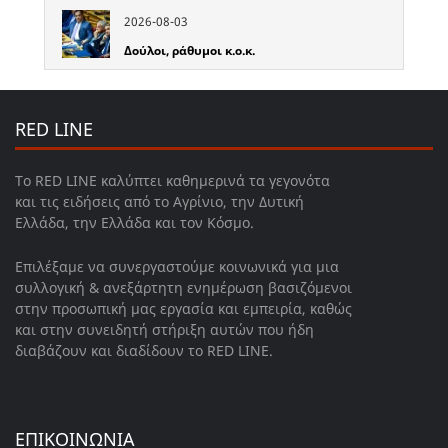
2026-08-03
Δούλοι, ράθυμοι κ.ο.κ.
RED LINE
Το RED LINE καλύπτει καθημερινά τα γεγονότα
και τις ειδήσεις από το Αγρίνιο, την Δυτική
Ελλάδα, την Ελλάδα και τον Κόσμο.
Επιλέξαμε να συνεργαστούμε κοινωνικά για μια
συλλογική & ανεξάρτητη ενημέρωση βασιζόμενοι
στην προσωπική μας εργασία και εμπειρία, καθώς
και στην συνειδητή στήριξη αυτών που ήδη
διαβάζουν και διαδίδουν το RED LINE.
ΕΠΙΚΟΙΝΩΝΙΑ