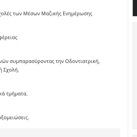
 σχολές των Μέσων Μαζικής Ενημέρωσης
φέρειας
θηνών συμπαρασύροντας την Οδοντιατρική,
ή Σχολή.
κά τμήματα.
υξομειώσεις.