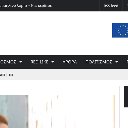
σραηλινό λόμπι – Και κέρδισε
Ο Ερνστ Φίσερ για τις Δίκες της Μόσχας
RSS feed
ΚΟΣΜΟΣ
RED LIKE
ΑΡΘΡΑ
ΠΟΛΙΤΙΣΜΟΣ
ΑΕΙ | ΤΕΙ