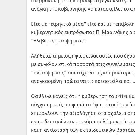
Πιερρακάκη με την πρόσφατη εγκύκλιο για “
ανάγκη της κυβέρνησης να καταστείλει το φ
Είτε με “ειρηνικά μέσα” είτε και με “επιβο
κυβερνητικός εκπρόσωπος Π. Μαρινάκης ο ο
“θλιβερές μειοψηφίες”.
Αλήθεια, τι μειοψηφίες είναι αυτές που έχο
με συγκλονιστικά ποσοστά στις συνελεύσεις 
“πλειοψηφίας” απέτυχε να τις κουμαντάρει ;
αναγκασμένη πρώτα να τις καταστείλει και μ
Θα έλεγε κανείς ότι η κυβέρνηση του 41% κα
σύγχυση σε ό,τι αφορά τα “φοιτητικά”, εν
επιβάλλουν την αξιολόγηση στα σχολεία ό
εκπαιδευτικών είναι ακόμα πολύ μακριά από
και η αντίσταση των εκπαιδευτικών βαστάει