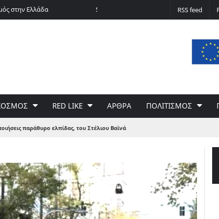
μός στην Ελλάδα
Silver alert
RSS feed
ΚΟΣΜΟΣ
RED LIKE
ΑΡΘΡΑ
ΠΟΛΙΤΙΣΜΟΣ
ποιήσεις παράθυρο ελπίδας, του Στέλιου Βαϊνά