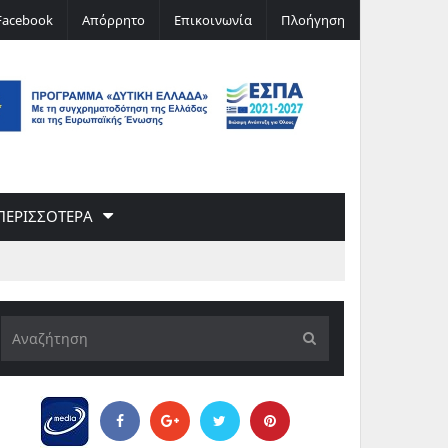
Ναι στα ιδιωτικά πανεπιστήμια – όχι στην Αρι
Facebook
Απόρρητο
Επικοινωνία
Πλοήγηση
Τσίπρα, του Στέλιου Βαϊνά
ΠΕΡΙΣΣΟΤΕΡΑ