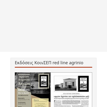
Εκδόσεις ΚοινΣΕΠ red line agrinio