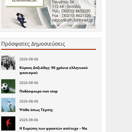
Πρόσφατες Δημοσιεύσεις
2026-08-06
Κύρκος Δοξιάδης: 90 χρόνια ελληνικού
φασισμού
2026-08-06
Ποδόσφαιρο non stop
2026-08-06
Ψάθα όπως Τέμπη;
2026-08-06
Η Ευρώπη των φρακτών απέτυχε – Να