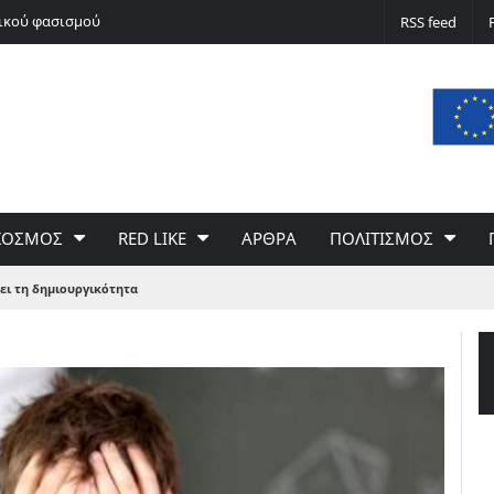
Ψάθα όπως Τέμπη;
RSS feed
ΚΟΣΜΟΣ
RED LIKE
ΑΡΘΡΑ
ΠΟΛΙΤΙΣΜΟΣ
ει τη δημιουργικότητα