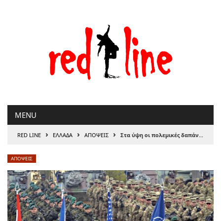
Μετάβαση
στο
περιεχόμενο
MENU
›
›
›
RED LINE
ΕΛΛΑΔΑ
ΑΠΟΨΕΙΣ
Στα ύψη οι πολεμικές δαπάνες, στα άκρα οι διεθνοπολιτικές αλλαγές, του Αλέκου Αναγνωστάκη
ΑΠΟΨΕΙΣ