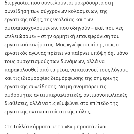
διεργασίες που συντελούνται μακρόσυρτα στη
συνείδηση των σύγχρονων κολασμένων, της
εργατικής τάξης, της νεολαίας και των
αυτοαπασχολούμενων, που οδηγούν – εκεί που λες
«τελειώσαμε» – στην ορμητική επανεμφάνιση του
εργατικού κινήματος. Μας «γνέφει» επίσης πως ο
εργατικός αγώνας πρέπει να παίρνει υπόψη όχι μόνο
τους συσχετι­σμούς των δυνάμεων, αλλά να
παρακολουθεί από τα μέσα, να κατανοεί τους λόγους
και τις ιδιομορφίες διαμόρφωσης της σημερινής
εργα­τικής συνείδησης. Να μη σνομπάρει τις
αυθόρμη­τες αντιιμπεριαλιστικές, αντιμονο­πωλιακές
διαθέσεις, αλλά να τις εξυψώνει στο επίπεδο της
εργα­τικής αντικαπιταλιστικής πάλης.
Στη Γαλλία κόμματα με το «Κ» μπροστά είναι