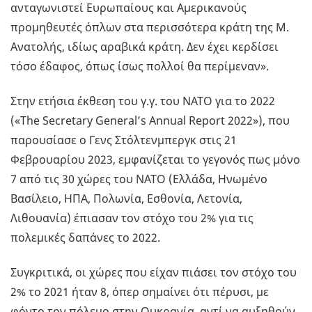
ανταγωνιστεί Ευρωπαίους και Αμερικανούς
προμηθευτές όπλων στα περισσότερα κράτη της Μ.
Ανατολής, ιδίως αραβικά κράτη. Δεν έχει κερδίσει
τόσο έδαφος, όπως ίσως πολλοί θα περίμεναν».
Στην ετήσια έκθεση του γ.γ. του ΝΑΤΟ για το 2022
(«The Secretary General’s Annual Report 2022»), που
παρουσίασε ο Γενς Στόλτενμπεργκ στις 21
Φεβρουαρίου 2023, εμφανίζεται το γεγονός πως μόνο
7 από τις 30 χώρες του ΝΑΤΟ (Ελλάδα, Ηνωμένο
Βασίλειο, ΗΠΑ, Πολωνία, Εσθονία, Λετονία,
Λιθουανία) έπιασαν τον στόχο του 2% για τις
πολεμικές δαπάνες το 2022.
Συγκριτικά, οι χώρες που είχαν πιάσει τον στόχο του
2% το 2021 ήταν 8, όπερ σημαίνει ότι πέρυσι, με
φόντο τον πόλεμο στην Ουκρανία, αντί να αυξηθούν,