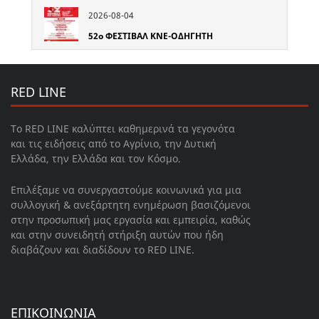
2026-08-04
52o ΦΕΣΤΙΒΑΛ ΚΝΕ-ΟΔΗΓΗΤΗ
RED LINE
Το RED LINE καλύπτει καθημερινά τα γεγονότα
και τις ειδήσεις από το Αγρίνιο, την Δυτική
Ελλάδα, την Ελλάδα και τον Κόσμο.
Επιλέξαμε να συνεργαστούμε κοινωνικά για μια
συλλογική & ανεξάρτητη ενημέρωση βασιζόμενοι
στην προσωπική μας εργασία και εμπειρία, καθώς
και στην συνειδητή στήριξη αυτών που ήδη
διαβάζουν και διαδίδουν το RED LINE.
ΕΠΙΚΟΙΝΩΝΙΑ