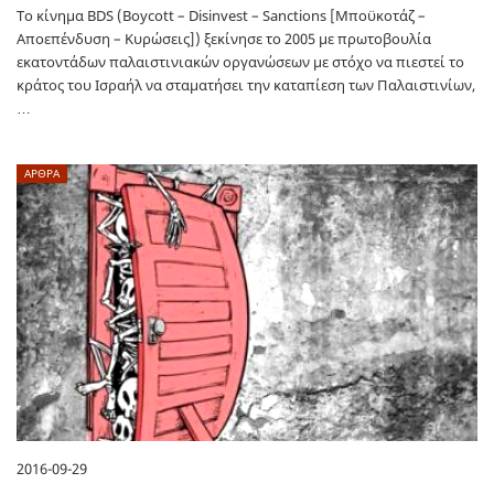
Το κίνημα BDS (Boycott – Disinvest – Sanctions [Μποϋκοτάζ –
Αποεπένδυση – Κυρώσεις]) ξεκίνησε το 2005 με πρωτοβουλία
εκατοντάδων παλαιστινιακών οργανώσεων με στόχο να πιεστεί το
κράτος του Ισραήλ να σταματήσει την καταπίεση των Παλαιστινίων,
…
ΑΡΘΡΑ
2016-09-29