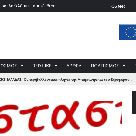
σραηλινό λόμπι – Και κέρδισε
Ο Ερνστ Φίσερ για τις Δίκες της Μόσχας
RSS feed
ΚΟΣΜΟΣ
RED LIKE
ΑΡΘΡΑ
ΠΟΛΙΤΙΣΜΟΣ
ΗΣ ΕΛΛΑΔΑΣ: Οι περιβαλλοντικές πληγές της Μπαμπίνης και του Ξηρομέρου …