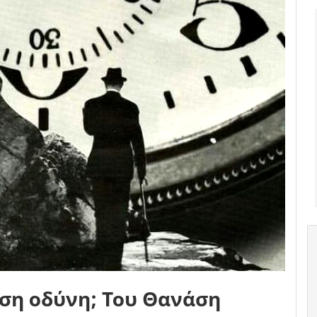
όση οδύνη; Του Θανάση