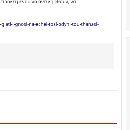
, προκειμένου να αντιληφθούν, να
ati-i-gnosi-na-echei-tosi-odyni-tou-thanasi-