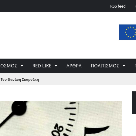
Δε φταίει ο άνεμος… Φταίει η πολιτική 
RSS feed
του Γιώργου Σαχίνη
ΚΟΣΜΟΣ
RED LIKE
ΑΡΘΡΑ
ΠΟΛΙΤΙΣΜΟΣ
η; Του Θανάση Σκαμνάκη